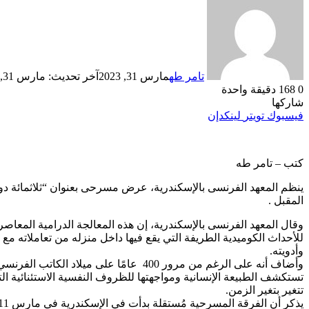
تامر طه
مارس 31, 2023
آخر تحديث: مارس 31, 2023
0
168
دقيقة واحدة
شاركها
فيسبوك
تويتر
لينكدإن
كتب – تامر طه
المقبل .
وقال المعهد الفرنسى بالإسكندرية، إن هذه المعالجة الدرامية المعاص
للأحداث الكوميدية الطريفة التي يقع فيها داخل منزله من تعاملاته م
وأدويته.
وأضاف أنه على الرغم من مرور 400 عامًا 
تستكشف الطبيعة الإنسانية ومواجهتها للظروف النفسية الاستئنائية الت
تتغير بتغير الزمن.