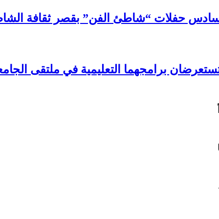
سادس حفلات “شاطئ الفن” بقصر ثقافة الشا
تستعرضان برامجهما التعليمية في ملتقى الجامع