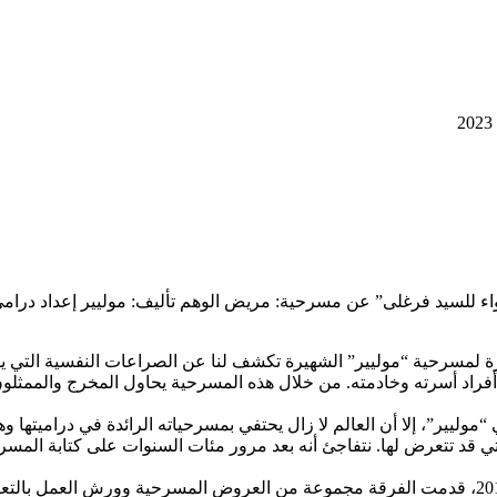
رة لمسرحية “موليير” الشهيرة تكشف لنا عن الصراعات النفسية التي يقع
ع أفراد أسرته وخادمته. من خلال هذه المسرحية يحاول المخرج والممثل
على ميلاد الكاتب الفرنسي “موليير”، إلا أن العالم لا زال يحتفي بمسرحياته الرائدة 
ي قد تتعرض لها. نتفاجئ أنه بعد مرور مئات السنوات على كتابة المسرحي
يذكر أن الفرقة المسرحية مُستقلة بدأت في الإسكندرية في مارس 2011، قدمت الفرقة مجموعة من الع