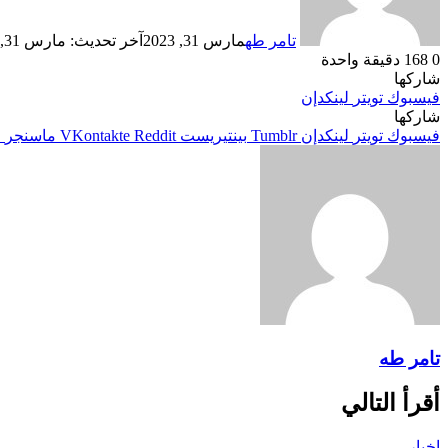
تامر طه
مارس 31, 2023
آخر تحديث: مارس 31, 2023
0
168
دقيقة واحدة
شاركها
فيسبوك
تويتر
لينكدإن
شاركها
فيسبوك
تويتر
لينكدإن
بينتيريست
ماسنجر
م
تامر طه
أقرأ التالي
اخبار