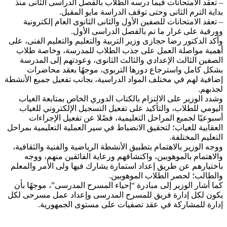
– تعقد الامتحانات فيما درسه الطلاب بالفصل الدراسى الثانى منذ
بداية الترم الثانى وحتى توقف الدراسة مايو المقبل.
– تعقد الامتحانات للصفين الأول والثانى الثانوى العام إلكترونية
وورقية على غرار ما تم بالفصل الدراسى الأول.
وأكد الدكتور رضا حجازى وزير التربية والتعليم والتعليم الفنى، على
أهمية مواصلة العمل على جذب الطلاب للمدرسة، وخاصة طلاب
الصفين الثالث الإعدادي والثالث الثانوى، وعودتهم إلى المدرسة
بشكل كامل واسترجاع دورها التربوى، موجهًا بعقد محاضرات
إضافية لهم في مختلف المواد الدراسية، بجانب تفعيل جميع الأنشطة
لجذبهم.
وشدد الوزير على الالتزام بالكتاب الدوري الخاص بمتابعة الغياب
اليومي للطلاب، والتأكيد على تفعيل التسجيل الإلكتروني للغياب
أسبوعيًا لجميع المراحل التعليمية، فضًلا عن تفعيل الإجراءات
العقابية للغياب؛ لتحقيق الانضباط في سير العملية التعليمية بمراحل
التعليم المختلفة.
ووجه الوزير بالاهتمام بتطبيق الأنشطة الرياضية والفنية والثقافية،
والاهتمام بالموهوبين، واكتشافهم ورعاية الفائقين منهم، ووجه
باختيارهم عن طريق إعداد استمارة يشارك فيها ولى الأمر والمعلم
والطالب؛ لحصر الطلاب الموهوبين.
كما أشار الوزير إلى مبادرة “إحياء المسرح المدرسى”، موجهًا بأن
يكون لكل إدارة فريق للمسرح المدرسى وإعداد عمل مسرحى لكل
إدارة للمشاركة في عقد تصفيات على مستوى الجمهورية.