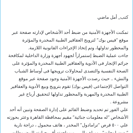
كتب_ أمل ماضي
تمكنت الأجهزة الأمنية من ضبط أحد الأشخاص لإدارته صفحة عبر
موقع “فيس بوك” لترويج العقاقير الطبية المخدرة والمؤثرة
والمحظور تداولها، وتم إتخاذ الإجراءات القانونية اللازمة.
جاءت عملية الضبط إستمراراً لجهود أجهزة وزارة الداخلية لمكافحة
جرائم الإتجار فى الأدوية والعقاقير الطبية المخدرة والمؤثرة على
الصحة النفسية والتصدى لمحاولات ترويجها فى أوساط الشباب
والنشء .. حيث رصدت الأجهزة الأمنية وجود صفحة عبر موقع
التواصل الإجتماعى (فيس بوك) تقوم بترويج وبيع الأدوية والعقاقير
الطبية المخدرة والمهربة والمحظور تداولها لتحقيق أرباح غير
مشروعة .
علي الفور تم تحديد وضبط القائم على إدارة الصفحة وتبين أنه أحد
الأشخاص “له معلومات جنائية” مقيم بمحافظة القاهرة وعثر بحوزته
علي ٥٠٠ قرص “ترامادول” المخدر ، هاتف محمول ، دراجة نارية
“بدون لوحات” ، ومبلغ مالى ، وبمواجهته أقر بحيازته للمضبوطات