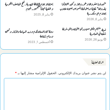
“أجدادنا حفروها وطوروها..وكتير بيحاولوا
إحتفالا بيوم الثقافة المصرية..فتح المتاحف القومية
يقدوها” حكاية مراحل قناة السويس بعيون طلاب
و الفنية مجاناً للجمهور اليوم
إعلام الإسكندرية
يناير 8, 2025
يناير 6, 2026
ضبط متهم بقتل مسن ودفن جثمانه داخل شرفة
دولة كازاخستان تكرم وزير السياحة والآثار وتمنحه
شقته في العامرية
وسام شفاعة
يونيو 26, 2026
أغسطس 1, 2023
اترك تعليقاً
لن يتم نشر عنوان بريدك الإلكتروني.
الحقول الإلزامية مشار إليها بـ
*
ا
ل
ت
ع