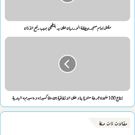
مقتل إمام مسجد بمنطقة الورديان على يد بلطجي بسبب رفع الآذان
إنتاج 100 مليون جرعة سنويًا بناء على الاتفاقية بين «فاكسيرا» و«سيرم» الهندية
مقالات ذات صلة