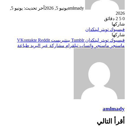
amlmady
يونيو 5, 2026
آخر تحديث: يونيو 5,
2026
0
5
2 دقائق
شاركها
فيسبوك
تويتر
لينكدإن
شاركها
فيسبوك
تويتر
لينكدإن
بينتيريست
ماسنجر
ماسنجر
واتساب
تيلقرام
مشاركة عبر البريد
طباعة
amlmady
أقرأ التالي