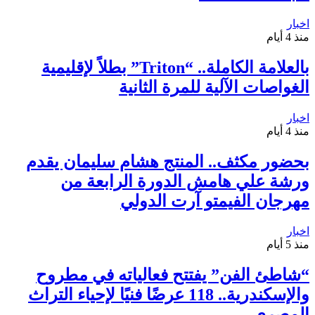
اخبار
منذ 4 أيام
بالعلامة الكاملة.. “Triton” بطلاً لإقليمية
الغواصات الآلية للمرة الثانية
اخبار
منذ 4 أيام
بحضور مكثف.. المنتج هشام سليمان يقدم
ورشة علي هامش الدورة الرابعة من
مهرجان الفيمتو آرت الدولي
اخبار
منذ 5 أيام
“شاطئ الفن” يفتتح فعالياته في مطروح
والإسكندرية.. 118 عرضًا فنيًا لإحياء التراث
المصري