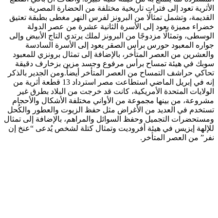
الأثرية تعود إلى فترات تاريخية مختلفة من الحضارة المصرية
القديمة، وتشمل تمثالًا من البرونز لفرس النهر مغطى بطبقة تعتيق
خضراء مميزة يعود إلى الأسرة الثانية عشرة من عصر الدولة
الوسطى، وتمثالًا مزدوجًا من البرونز لملك يرتدي التاج الأبيض وإلى
جواره المعبود حورس برأس الصقر يعود إلى الأسرة السادسة
والعشرين من العصر المتأخر، بالإضافة إلى تمثال برونزي للمعبود
سوبك في هيئة تمساح برأس مرفوع وجسد مزين بزخارف دقيقة
تحاكي حراشف التمساح من العصر المتأخر أيضاً.ومن الجدير بالذكر
إنه في إبريل الماضي استطاعت مصر استرداد 13 قطعة أثرية من
الولايات المتحدة الأمريكية، كانت قد خرجت من البلاد بطرق غير
مشروعة، من بينها مجموعة من الأواني مختلفة الأشكال والأحجام
تستخدم في العديد من الأغراض مثل حفظ الزيوت والعطور والكُحل
ومستحضرات التجميل وحفظ السوائل والمراهم، بالإضافة إلى تمثال
للإلهة إيزيس في هيئة أفروديت وتمثال كتلة لشخص يُدعى “عنخ إن
نفر” من العصر المتأخر.