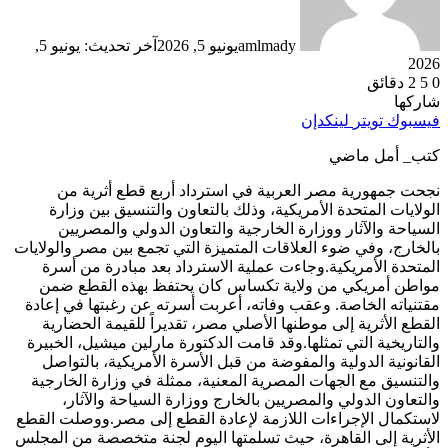
amlmady
يونيو 5, 2026
آخر تحديث: يونيو 5,
2026
0
5
2 دقائق
شاركها
فيسبوك
تويتر
لينكدإن
كتب_ أمل ماضي
نجحت جمهورية مصر العربية في استرداد أربع قطع أثرية من
الولايات المتحدة الأمريكية، وذلك بالتعاون والتنسيق بين وزارة
السياحة والآثار ووزارة الخارجية والتعاون الدولي والمصريين
بالخارج، وفي ضوء العلاقات المتميزة التي تجمع بين مصر والولايات
المتحدة الأمريكية.وجاءت عملية الاسترداد بعد مبادرة من أسرة
مواطن أمريكي من ولاية تكساس كان يحتفظ بهذه القطع ضمن
مقتنياته الخاصة. وعقب وفاته، أعربت أسرته عن رغبتها في إعادة
القطع الأثرية إلى موطنها الأصلي مصر، تقديراً للقيمة الحضارية
والتاريخية التي تمثلها.وقد قامت الدكتورة مارلين ميشيل، الخبيرة
القانونية الدولية والمفوضة من قبل الأسرة الأمريكية، بالتواصل
والتنسيق مع الجهات المصرية المعنية، ممثلة في وزارة الخارجية
والتعاون الدولي والمصريين بالخارج ووزارة السياحة والآثار،
لاستكمال الإجراءات اللازمة لإعادة القطع إلى مصر.ووصلت القطع
الأثرية إلى القاهرة، حيث تسلمتها اليوم لجنة متخصصة من المجلس