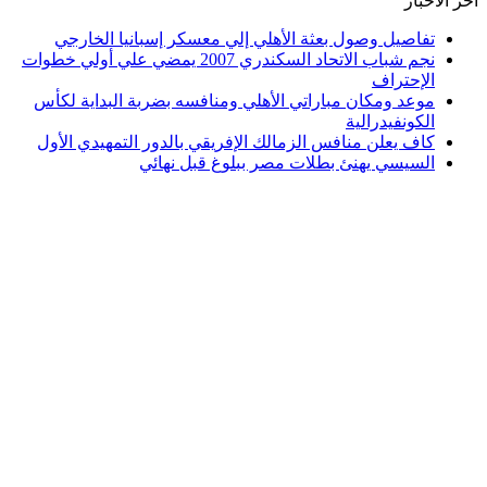
اخر الأخبار
تفاصيل وصول بعثة الأهلي إلي معسكر إسبانيا الخارجي
نجم شباب الاتحاد السكندري 2007 يمضي علي أولي خطوات
الإحتراف
موعد ومكان مباراتي الأهلي ومنافسه بضربة البداية لكأس
الكونفيدرالية
كاف يعلن منافس الزمالك الإفريقي بالدور التمهيدي الأول
السيسي يهنئ بطلات مصر ببلوغ قبل نهائي