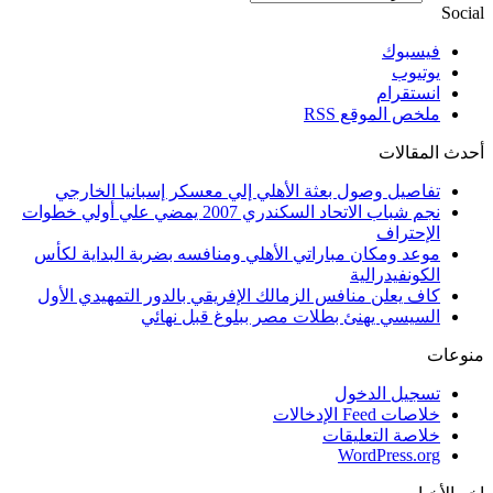
Social
فيسبوك
يوتيوب
انستقرام
ملخص الموقع RSS
أحدث المقالات
تفاصيل وصول بعثة الأهلي إلي معسكر إسبانيا الخارجي
نجم شباب الاتحاد السكندري 2007 يمضي علي أولي خطوات
الإحتراف
موعد ومكان مباراتي الأهلي ومنافسه بضربة البداية لكأس
الكونفيدرالية
كاف يعلن منافس الزمالك الإفريقي بالدور التمهيدي الأول
السيسي يهنئ بطلات مصر ببلوغ قبل نهائي
منوعات
تسجيل الدخول
خلاصات Feed الإدخالات
خلاصة التعليقات
WordPress.org