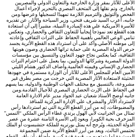
الأعلى للآثار بمقر وزارة الخارجية والتعاون الدولي والمصريين
بالخارج، وتم نقلها إلى المتحف المصري بالتحرير لإجراء أعمال
الفحص والتوثيق والترميم اللازمة تمهيدًا لتسجيلها وعرضها.ومن
جانبه، أعرب السيد شريف فتحي، وزير السياحة والآثار، عن تقديره
للأسرة الأمريكية على هذه المبادرة النبيلة، مشيراً إلى أن استعادة
هذه القطع تعد نموذجاً إيجابياً للتعاون الثقافي والحضاري، وتعكس
تنامي الوعي العالمي بأهمية الحفاظ على التراث الثقافي وإعادته
إلى موطنه الأصلي.وأكد على أن استرداد هذه القطع الأثرية يجسد
حرص الدولة المصرية على حماية تراثها الحضاري وصون هويتها
الثقافية، كما يعكس نجاح جهود التعاون والتنسيق بين مؤسسات
الدولة المصرية وشركائها الدوليين، بما يعمل على احترام التراث
الحضاري الإنساني وقيمته العالمية.وأضاف الدكتور هشام الليثي
الأمين العام للمجلس الأعلى للآثار أن الوزارة مستمرة في جهودها
الحثيثة لاستعادة الآثار المصرية التي خرجت من مصر بطرق غير
مشروعة، بالتنسيق مع مختلف الجهات الوطنية والدولية، بما يسهم
في الحفاظ على الإرث الحضاري المصري للأجيال القادمة.ومن
جانبه أوضح الأستاذ شعبان عبد الجواد مدير عام الادارة العامة
لاسترداد الآثار والمشرف علي الإدارة المركزية للمنافذ
والمضبوطات، إنه من أبرز القطع الأثرية التي تم استردادها رأس
تمثال من الجرانيت لأبي الهول يرتدي غطاء الرأس الملكي “النمس”
المزخرف بحية الكوبرا، ويعود إلى الأسرة الثامنة عشرة من عصر
الدولة الحديثة، ويُرجح أنه يمثل بورتريه للملكة حتشبسوت أو الملك
تحتمس الثالث، ويعد من أبرز القطع الأثرية ضمن المجموعة
المستردة لما يتمتع به من قيمة فنية كبيرة. وأضاف أن باقي القطع