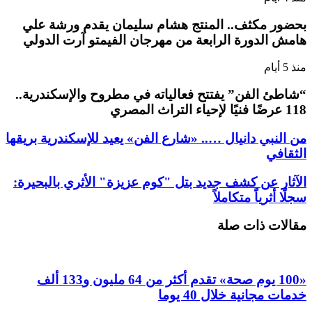
بحضور مكثف.. المنتج هشام سليمان يقدم ورشة علي
هامش الدورة الرابعة من مهرجان الفيمتو آرت الدولي
منذ 5 أيام
“شاطئ الفن” يفتتح فعالياته في مطروح والإسكندرية..
118 عرضًا فنيًا لإحياء التراث المصري
من النبي دانيال ….. «شارع الفن» يعيد للإسكندرية بريقها
الثقافي
الآثار عن كشف جديد بتل "كوم عزيزة" الأثري بالبحيرة:
سجلًا أثرياً متكاملاً
مقالات ذات صلة
«100 يوم صحة» تقدم أكثر من 64 مليون و133 ألف
خدمات مجانية خلال 40 يوما