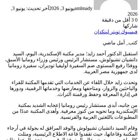
amlmady
يونيو 3, 2026
آخر تحديث: يونيو 3,
2026
0
3
أقل من دقيقة
شاركها
فيسبوك
تويتر
لينكدإن
كتب_ أمل ماضي
استقبل الدكتور أحمد زايد؛ مدير مكتبة الإسكندرية، اليوم، السيد
داتشيان تشيولوش، مستشار الرئيس ورئيس وزراء رومانيا الأسبق،
ووفدًا رفيع المستوى ضم السفيرة أوليفيا توديران، سفيرة رومانيا
لدى جمهورية مصر العربية.
وتحدث زايد خلال اللقاء عن الخدمات التي تقدمها المكتبة للقراء
والباحثين والزوار، ومتاحفها ومعارضها وخدماتها الرقمية، ودورها
في إدارة المعرفة وحفظ ورقمنة التراث.
من جانبه، أبدى مستشار رئيس رومانيا إعجابه الشديد بمكتبة
الإسكندرية وما تحويه من كنوز معرفية. وأهدى المكتبة عددًا من
المطبوعات باللغتين العربية والفرنسية.
وقام السيد داتشيان تشيولوش والوفد المرافق له بجولة في أرجاء
المكتبة وقاعاتها، حيث تقفدوا قاعة الاطلاع الرئيسية، ومثلث
كاليماخوس، ومعرض عالم المعرفة الرقمي، ومتحف المخطوطات