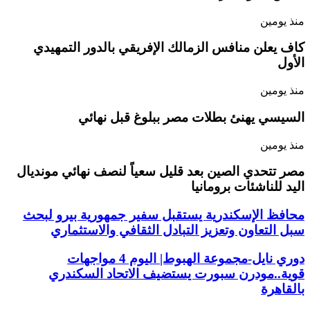
منذ يومين
كاف يعلن منافس الزمالك الإفريقي بالدور التمهيدي
الأول
منذ يومين
السيسي يهنئ بطلات مصر ببلوغ قبل نهائي
منذ يومين
مصر تتحدي الصين بعد قليل سعياً لنصف نهائي مونديال
اليد للناشئات برومانيا
محافظ الإسكندرية يستقبل سفير جمهورية بيرو لبحث
سبل التعاون وتعزيز التبادل الثقافي والاستثماري
دوري نايل-مجموعة الهبوط| اليوم 4 مواجهات
قوية..مودرن سبورت يستضيف الاتحاد السكندري
بالقاهرة