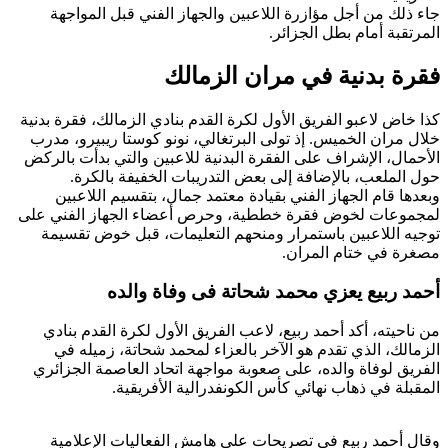
جاء ذلك من أجل مؤازرة اللاعبين والجهاز الفني قبل المواجهة
المرتقبة أمام بطل الجزائر.
فقرة بدنية في مران الزمالك
كذا خاض لاعبو الفريق الأول لكرة القدم بنادي الزمالك، فقرة بدنية
خلال مران الخميس. إذ تولى البرتغالي، نونو كوستا ريبيرو، مدرب
الأحمال، الإشراف على الفقرة البدنية للاعبين والتي بدأت بالركض
حول الملعب، بالإضافة إلى بعض التدريبات الخفيفة بالكرة.
وبعدها قام الجهاز الفني بقيادة معتمد جمال، بتقسيم اللاعبين
لمجموعات لخوض فقرة خططية، وحرص أعضاء الجهاز الفني على
توجيه اللاعبين باستمرار ومنحهم التعليمات، قبل خوض تقسيمة
مصغرة في ختام المران.
أحمد ربيع يعزي محمد شحاتة فى وفاة والده
من ناحيته، أكد أحمد ربيع، لاعب الفريق الأول لكرة القدم بنادي
الزمالك، الذي تقدم هو الآخر بالعزاء لمحمد شحاتة، زميله في
الفريق لوفاة والده، على صعوبة مواجهة اتحاد العاصمة الجزائري
المقبلة في ذهاب نهائي كأس الكونفدرالية الأفريقية.
وقال أحمد ربيع في تصريحات على هامش الفعاليات الإعلامية