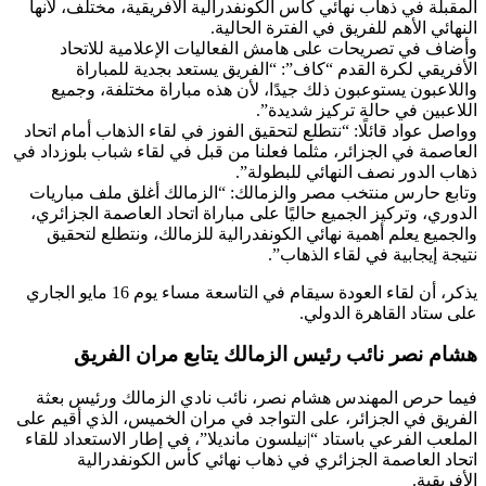
المقبلة في ذهاب نهائي كأس الكونفدرالية الأفريقية، مختلف، لأنها
النهائي الأهم للفريق في الفترة الحالية.
وأضاف في تصريحات على هامش الفعاليات الإعلامية للاتحاد
الأفريقي لكرة القدم “كاف”: “الفريق يستعد بجدية للمباراة
واللاعبون يستوعبون ذلك جيدًا، لأن هذه مباراة مختلفة، وجميع
اللاعبين في حالة تركيز شديدة”.
وواصل عواد قائلًا: “نتطلع لتحقيق الفوز في لقاء الذهاب أمام اتحاد
العاصمة في الجزائر، مثلما فعلنا من قبل في لقاء شباب بلوزداد في
ذهاب الدور نصف النهائي للبطولة”.
وتابع حارس منتخب مصر والزمالك: “الزمالك أغلق ملف مباريات
الدوري، وتركيز الجميع حاليًا على مباراة اتحاد العاصمة الجزائري،
والجميع يعلم أهمية نهائي الكونفدرالية للزمالك، ونتطلع لتحقيق
نتيجة إيجابية في لقاء الذهاب”.
يذكر، أن لقاء العودة سيقام في التاسعة مساء يوم 16 مايو الجاري
على ستاد القاهرة الدولي.
هشام نصر نائب رئيس الزمالك يتابع مران الفريق
فيما حرص المهندس هشام نصر، نائب نادي الزمالك ورئيس بعثة
الفريق في الجزائر، على التواجد في مران الخميس، الذي أقيم على
الملعب الفرعي باستاد “|نيلسون مانديلا”، في إطار الاستعداد للقاء
اتحاد العاصمة الجزائري في ذهاب نهائي كأس الكونفدرالية
الأفريقية.