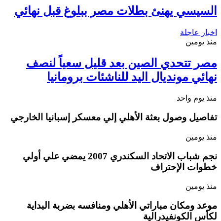
السيسي يهنئ بطلات مصر ببلوغ قبل نهائي
اخبار عاجلة
منذ يومين
مصر تتحدي الصين بعد قليل سعياً لنصف
نهائي مونديال اليد للناشئات برومانيا
منذ يوم واحد
تفاصيل وصول بعثة الأهلي إلي معسكر إسبانيا الخارجي
منذ يومين
نجم شباب الاتحاد السكندري 2007 يمضي علي أولي
خطوات الإحتراف
منذ يومين
موعد ومكان مباراتي الأهلي ومنافسه بضربة البداية
لكأس الكونفيدرالية