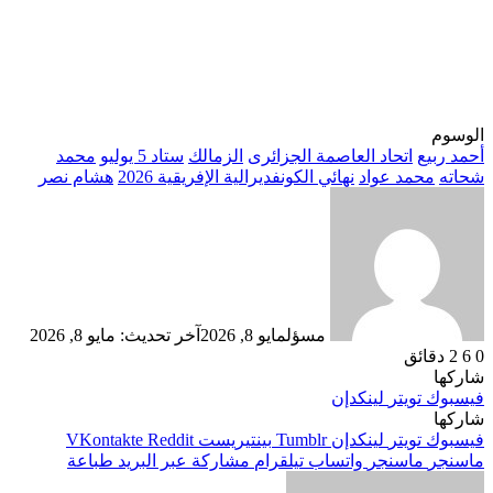
الوسوم
أحمد ربيع
اتحاد العاصمة الجزائرى
الزمالك
ستاد 5 يوليو
محمد
شحاته
محمد عواد
نهائي الكونفديرالية الإفريقية 2026
هشام نصر
مسؤل
مايو 8, 2026
آخر تحديث: مايو 8, 2026
0
6
2 دقائق
شاركها
فيسبوك
تويتر
لينكدإن
شاركها
فيسبوك
تويتر
لينكدإن
بينتيريست
ماسنجر
ماسنجر
واتساب
تيلقرام
مشاركة عبر البريد
طباعة