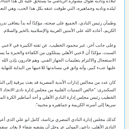
لبلاده وناديه طوال مشواره الرياضي ما يستحق عليه كل هذا الثناء،
لبلده وناديه وجماهيره، التي طوقت عنقه بكل هذا الحب، وهي النعمة
وطمأن رئيس النادي، الجميع على صحته، مؤكدًا أنه بدأ يتعافى تدري
الكريم، أعاده الله على الأمتين العربية والإسلامية بالخير والسلام.
وعلى جانب آخر، عبر محمود الخطيب، عن ثقته الكبيرة في لاعبي ال
السبت، مؤكدًا أن لاعبي الأهلي يمتلكون من الكفاءة والخبرة ما ي
الاستعجال والالتزام بتعليمات الجهاز الفني. وهم قادرون بإذن الله 
عليها عبء كبير، وأنه واثق في مساندتها للاعبيها من البداية للنها
كان عدد من مجالس إدارات الأندية المصرية قد بعث ببرقية إلى النادى
السكندرى: “خالص التمنيات القلبية من مجلس إدارة نادى الاتحاد 
الخطيب رئيس مجلس إدارة النادي الأهلي و أحد أساطير الكرة المص
سريعا إلى أسرته الكريمة و جماهيره و محبيه”.
كذلك مجلس إدارة النادي المصري برئاسة، كامل ابو علي الذى أع
النادي الأهلي، داعين المولى عز وجل أن يشفيه شفاء لا يغادر سقما