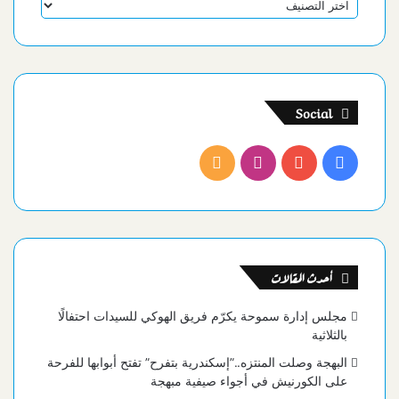
تصنيفات
Social
فيسبوك
يوتيوب
انستقرام
ملخص
الموقع
RSS
أحدث المقالات
مجلس إدارة سموحة يكرّم فريق الهوكي للسيدات احتفالًا
بالثلاثية
البهجة وصلت المنتزه..”إسكندرية بتفرح” تفتح أبوابها للفرحة
على الكورنيش في أجواء صيفية مبهجة