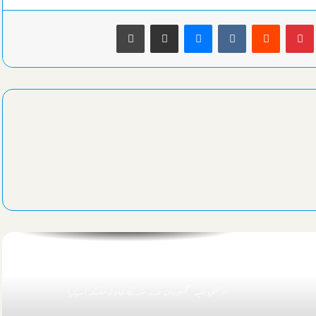
بينتيريست
ماسنجر
مشاركة عبر البريد
طباعة
يد مصر تحتل رابع العالم بمونديال اليد دون 18 عاماً برومانيا
تفاصيل برنامج الأهلي في ثاني أيامه بمعسكر إسبانيا
تفاصيل عرض وشروط الزمالك لبيع “بيزيرا” لشباب الأهلي
تفاصيل وصول بعثة الأهلي إلي معسكر إسبانيا الخارجي
نجم شباب الاتحاد السكندري 2007 يمضي علي أولي خطوات الإحتراف
الأهلي يشيد بمجهودات مدير شركته خلال معسكر إسبانيا