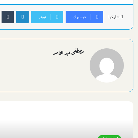
لينكدإن
فيسبوك
تويتر
شاركها
مصطفى عبد الناصر
أقرأ التالي