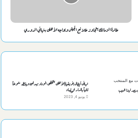
يد مصر تحتل رابع العالم بمونديال اليد دون 18 عاماً برومانيا
تفاصيل برنامج الأهلي في ثاني أيامه بمعسكر إسبانيا
طائرة الزمالك يتجاوز طلائع الجيش ويواجه الأهلى بنهائي الدوري
تفاصيل عرض وشروط الزمالك لبيع “بيزيرا” لشباب الأهلي
تفاصيل وصول بعثة الأهلي إلي معسكر إسبانيا الخارجي
نهائى أبطال إفريقيا|الأهلى يتخطى الوداد بهدفين وينتظر شوطاً
ثانياً بالدار البيضاء
مصر لهذا السبب
يونيو 4, 2023