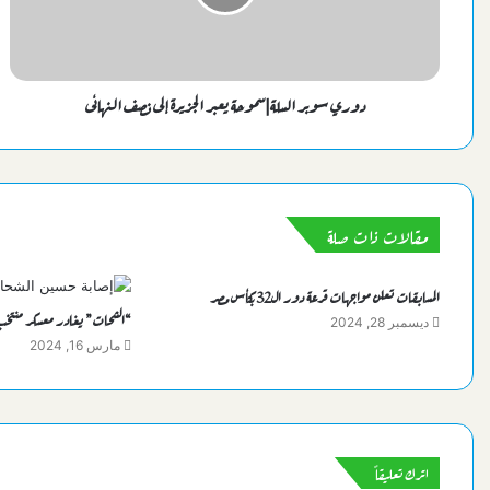
دوري سوبر السلة|سموحة يعبر الجزيرة إلى نصف النهائى
مقالات ذات صلة
المسابقات تعلن مواجهات قرعة دور ال32 بكأس مصر
“الشحات” يغادر معسكر منتخب 
ديسمبر 28, 2024
مارس 16, 2024
اترك تعليقاً