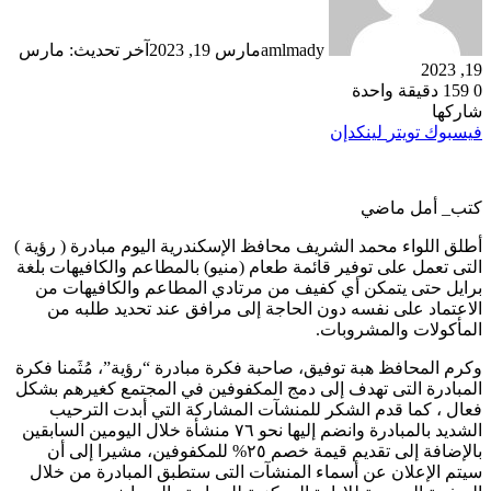
amlmady
مارس 19, 2023
آخر تحديث: مارس
19, 2023
0
159
دقيقة واحدة
شاركها
فيسبوك
تويتر
لينكدإن
كتب_ أمل ماضي
أطلق اللواء محمد الشريف محافظ الإسكندرية اليوم مبادرة ( رؤية )
التى تعمل على توفير قائمة طعام (منيو) بالمطاعم والكافيهات بلغة
برايل حتى يتمكن أي كفيف من مرتادي المطاعم والكافيهات من
الاعتماد على نفسه دون الحاجة إلى مرافق عند تحديد طلبه من
المأكولات والمشروبات.
وكرم المحافظ هبة توفيق، صاحبة فكرة مبادرة “رؤية”، مُثَمنا فكرة
المبادرة التى تهدف إلى دمج المكفوفين في المجتمع كغيرهم بشكل
فعال ، كما قدم الشكر للمنشآت المشاركة التي أبدت الترحيب
الشديد بالمبادرة وانضم إليها نحو ٧٦ منشأة خلال اليومين السابقين
بالإضافة إلى تقديم قيمة خصم ٢٥% للمكفوفين، مشيرا إلى أن
سيتم الإعلان عن أسماء المنشآت التى ستطبق المبادرة من خلال