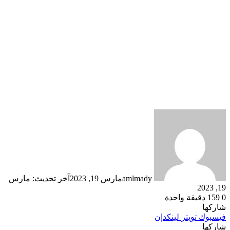
amlmady
مارس 19, 2023
آخر تحديث: مارس
19, 2023
0
159
دقيقة واحدة
شاركها
فيسبوك
تويتر
لينكدإن
شاركها