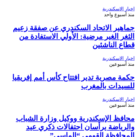
اخبار الاسكندرية
منذ أسبوع واحد
جماهير الاتحاد السكندري عن صفقة زعيم
الثغر الغير مرضية: الأولي الاستفادة من
قطاع الناشئين
اخبار الاسكندرية
منذ أسبوعين
حكمة مصرية تدير افتتاح كأس أمم إفريقيا
للسيدات بالمغرب
اخبار الاسكندرية
منذ أسبوعين
محافظ الإسكندرية ووكيل وزارة الشباب
والرياضة يرأسان احتفالات ذكري عيد
المحافظة القومي “الماسي”