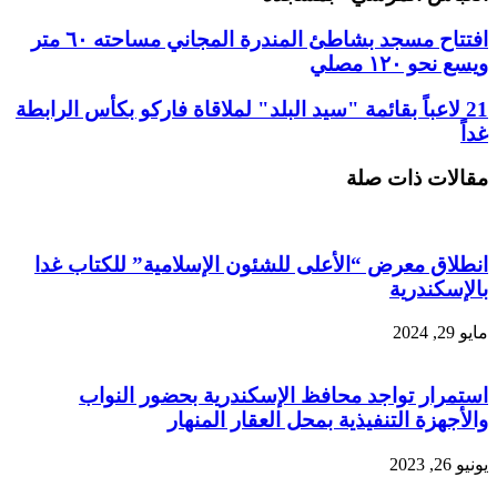
افتتاح مسجد بشاطئ المندرة المجاني مساحته ٦٠ متر
ويسع نحو ١٢٠ مصلي
21 لاعباً بقائمة "سيد البلد" لملاقاة فاركو بكأس الرابطة
غداً
مقالات ذات صلة
انطلاق معرض “الأعلى للشئون الإسلامية” للكتاب غدا
بالإسكندرية
مايو 29, 2024
استمرار تواجد محافظ الإسكندرية بحضور النواب
والأجهزة التنفيذية بمحل العقار المنهار
يونيو 26, 2023