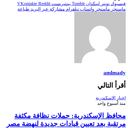
فيسبوك
تويتر
لينكدإن
بينتيريست
ماسنجر
ماسنجر
واتساب
تيلقرام
مشاركة عبر البريد
طباعة
amlmady
أقرأ التالي
اخبار الاسكندرية
منذ أسبوع واحد
محافظ الإسكندرية: حملات نظافة مكثفة
مرتقبة بعد تعيين قيادات جديدة لنهضة مصر