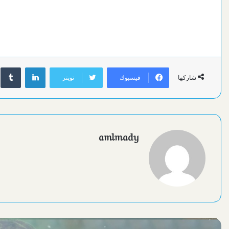
لينكدإن
فيسبوك
تويتر
شاركها
amlmady