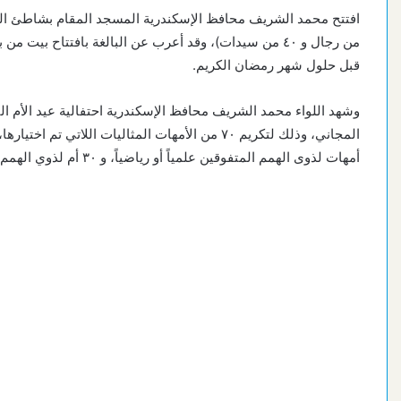
من رجال و ٤٠ من سيدات)، وقد أعرب عن البالغة بافتتاح ب
قبل حلول شهر رمضان الكريم.
وشهد اللواء محمد الشريف محافظ الإسكندرية احتفالية عيد الأم ا
أمهات لذوى الهمم المتفوقين علمياً أو رياضياً، و ٣٠ أم لذوي الهمم ممن لهم قصص كفاح من أجل أبنائهم.