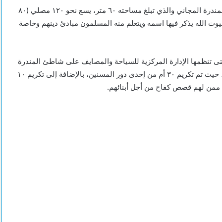
افتتح محمد الشريف محافظ الإسكندرية المسجد المقام بشاطئ المندرة المجاني والذي تبلغ مساحته ٦٠ متر، يسع نحو ١٢٠ مصلي (٨٠
يت من بيوت الله يذكر فيها اسمه ويتعلم منه المسلمون مبادئ دينهم وخاصة
لتى تنظمها الإدارة المركزية للسياحة والمصايف على شاطئ المندرة
المجاني، وذلك لتكريم ٧٠ من الأمهات المثاليات اللاتي تم اختيارها، حيث تم تكريم ٣٠ أم من إحدى دور المسنين، بالإضافة إلى تكريم ١٠
جماهير الاتحاد السكندري عن صفقة زعيم الثغر الغير مرضية: الأولي
الاستفادة من قطاع الناشئين