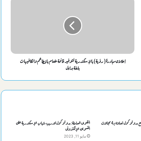
لنهضة مصر
جماهير الاتحاد السكندري عن صفقة زعيم الثغر الغير مرضية: الأولي
الاستفادة من قطاع الناشئين
حكمة مصرية تدير افتتاح كأس أمم إفريقيا للسيدات بالمغرب
إطلاق مبادرة ( رؤية ) بالإسكندرية لتوفير قائمة طعام بالمطاعم والكافيهات
بلغة برايل
محافظ الإسكندرية ووكيل وزارة الشباب والرياضة يرأسان احتفالات
ذكري عيد المحافظة القومي “الماسي”
الشباب والرياضة والغوص والإنقاذ تحتفيان بالعيد القومي رقم 74
للإسكندرية..برنامج
«طب أسنان الإسكندرية» توقع بروتوكول تعاون بـ4 مجالات
القوى العاملة: بروتوكول لتدريب شباب الإسكندرية على
التسويق الإلكترونى
مايو 11, 2023