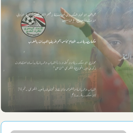
جماهير الاتحاد السكندري عن صفقة زعيم الثغر الغير مرضية: الأولي
الاستفادة من قطاع الناشئين
حكمة مصرية تدير افتتاح كأس أمم إفريقيا للسيدات بالمغرب
للسيدات
محافظ الإسكندرية ووكيل وزارة الشباب والرياضة يرأسان احتفالات
ذكري عيد المحافظة القومي “الماسي”
الشباب والرياضة والغوص والإنقاذ تحتفيان بالعيد القومي رقم 74
للإسكندرية..برنامج
الليلة الطرق الصوفية بالإسكندرية تحيي ذكري “أبي العباس المرسي”
بمسجده
محافظ الإسكندرية: حملات نظافة مكثفة مرتقبة بعد تعيين قيادات جديدة