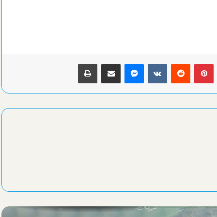
حكمة مصرية تدير افتتاح كأس أمم إفريقيا للسيدات بالمغرب
محافظ الإسكندرية ووكيل وزارة الشباب والرياضة يرأسان احتفالات
ذكري عيد المحافظة القومي “الماسي”
بينتيريست
ماسنجر
مشاركة عبر البريد
طباعة
الشباب والرياضة والغوص والإنقاذ تحتفيان بالعيد القومي رقم 74
للإسكندرية..برنامج
الليلة الطرق الصوفية بالإسكندرية تحيي ذكري “أبي العباس المرسي”
بمسجده
محافظ الإسكندرية: حملات نظافة مكثفة مرتقبة بعد تعيين قيادات جديدة
لنهضة مصر