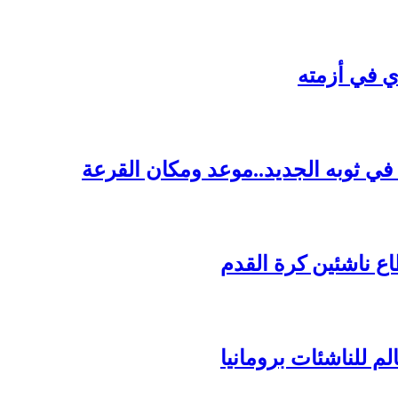
ي في أزمته
ي ثوبه الجديد..موعد ومكان القرعة
اع ناشئين كرة القدم
م للناشئات برومانيا