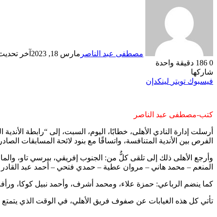
مصطفى عبد الناصر
مارس 18, 2023
آخر تحديث: ما
0
186
دقيقة واحدة
شاركها
فيسبوك
تويتر
لينكدإن
كتب-مصطفى عبد الناصر
أرسلت إدارة النادي الأهلى، خطابًا، اليوم، السبت، إلى “رابطة الأندية
الفرص بين الأندية المتنافسة، واتساقًا مع بنود لائحة المسابقات الصادر
المنعم – محمد هاني – مروان عطية – حمدي فتحي – أحمد عبد القادر –
كما ينضم الرباعي: حمزة علاء، ومحمد أشرف، وأحمد نبيل كوكا، ورأف
تأتي كل هذه الغيابات عن صفوف فريق الأهلي، في الوقت الذي يتمتع في