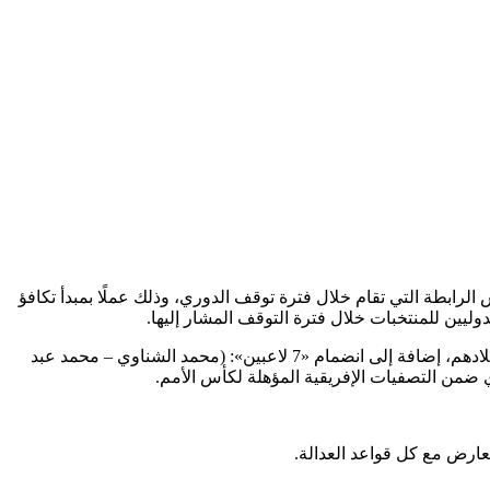
 الرابطة التي تقام خلال فترة توقف الدوري، وذلك عملًا بمبدأ تكافؤ
لدوليين للمنتخبات خلال فترة التوقف المشار إليها.
وأرجع الأهلى ذلك إلى تلقى كلٌّ من: الجنوب إفريقي، بيرسي تاو، والمالي، أليو ديانج، والتونسي، علي معلول، استدعاءات للانضمام لمنتخبات بلادهم، إضافة إلى انضمام «7 لاعبين»: (محمد الشناوي – محمد عبد
 ضمن التصفيات الإفريقية المؤهلة لكأس الأمم.
عارض مع كل قواعد العدالة.