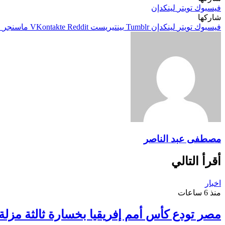
فيسبوك
تويتر
لينكدإن
شاركها
فيسبوك
تويتر
لينكدإن
بينتيريست
ماسنجر
م
مصطفى عبد الناصر
أقرأ التالي
اخبار
منذ 6 ساعات
مصر تودع كأس أمم إفريقيا بخسارة ثالثة مزلة أ