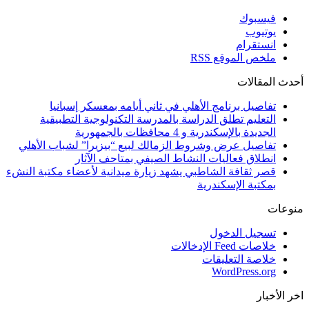
فيسبوك
يوتيوب
انستقرام
ملخص الموقع RSS
أحدث المقالات
تفاصيل برنامج الأهلي في ثاني أيامه بمعسكر إسبانيا
التعليم تطلق الدراسة بالمدرسة التكنولوجية التطبيقية
الجديدة بالإسكندرية و 4 محافظات بالجمهورية
تفاصيل عرض وشروط الزمالك لبيع “بيزيرا” لشباب الأهلي
انطلاق فعاليات النشاط الصيفي بمتاحف الآثار
قصر ثقافة الشاطبي يشهد زيارة ميدانية لأعضاء مكتبة النشء
بمكتبة الإسكندرية
منوعات
تسجيل الدخول
خلاصات Feed الإدخالات
خلاصة التعليقات
WordPress.org
اخر الأخبار