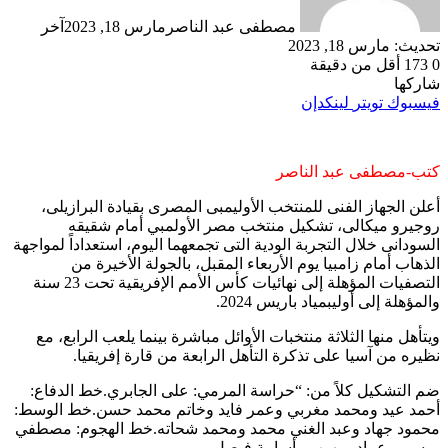
مصطفى عبد الناصر
مارس 18, 2023
آخر
تحديث: مارس 18, 2023
0
173
أقل من دقيقة
شاركها
فيسبوك
تويتر
لينكدإن
كتب-مصطفى عبد الناصر
أعلن الجهاز الفنى للمنتخب الأوليمبى المصرى بقيادة البرازيلى،
روجيرو ميكالى، تشكيل منتخب مصر الأولمبي أمام شقيقه
السودانى خلال التجربة الودية التى تجمعهما اليوم، استعداداً لمواجهة
الذهاب أمام زامبيا يوم الأربعاء المقبل، بالجولة الأخيرة من
التصفيات المؤهلة إلى نهائيات كأس الأمم الإفريقية تحت 23 سنة
والمؤهلة إلى أوليبمياد باريس 2024.
ويتأهل منها الثلاثة منتخبات الأوائل مباشرة بينما يلعب الرابع، مع
نظيره من آسيا على تذكرة التأهل الرابعة من قارة إفريقيا.
ضم التشكيل كلاً من: “حراسة المرمي: على الجابري.خط الدفاع:
أحمد عيد ومحمد مغربي وعمر فايد وخاتم محمد حسن.خط الوسط:
محمود جهاد وعبد الغني محمد ومحمد شحاته.خط الهجوم: مصطفي
ميسى وعماد ميهوب وأسامة فيصل.