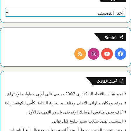
تصنيفات
Social
فيسبوك
يوتيوب
انستقرام
ملخص
الموقع
RSS
أحدث المقالات
نجم شباب الاتحاد السكندري 2007 يمضي علي أولي خطوات الإحتراف
موعد ومكان مباراتي الأهلي ومنافسه بضربة البداية لكأس الكونفيدرالية
كاف يعلن منافس الزمالك الإفريقي بالدور التمهيدي الأول
السيسي يهنئ بطلات مصر ببلوغ قبل نهائي
مصر تتحدي الصين بعد قليل سعياً لنصف نهائي مونديال اليد للناشئات