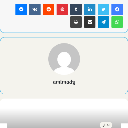
لينكدإن
بينتيريست
ماسنجر
واتساب
تيلقرام
مشاركة عبر البريد
طباعة
amlmady
اخبار