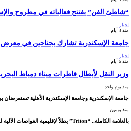
“شاطئ الفن” يفتتح فعالياته في مطروح والإسكندرية.. 118 عرضًا فنيًا لإحياء
اخبار
منذ 3 أيام
جامعة الإسكندرية تشارك بجناحين في معرض EDUGATE الدولي للتعريف ببرامجها الأكاديمية
اخبار
منذ 6 أيام
وزير النقل لأبطال قاطرات ميناء دمياط البحرية
منذ يوم واحد
جامعة الإسكندرية وجامعة الإسكندرية الأهلية تستعرضان بر
منذ يومين
بالعلامة الكاملة.. “Triton” بطلاً لإقليمية الغواصات الآلية للمرة الثانية