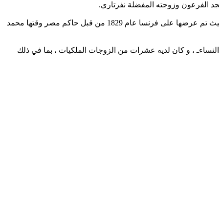
مجد الفرعون وزوجته المفضلة نفرتاري.
وقال الصحيفة الفرنسية:نحن مدينون له أيضًا ببناء مسلتين لمعبد آمون في الأقصر ، إحداهما موجودة حاليًا في ساحة الكونكورد في باريس، حيث تم عرضها على فرنسا عام 1829 من قبل حاكم مصر وقتها محمد
لنساءـ ، و كان لديه عشرات من الزوجات الملكيات ، بما في ذلك