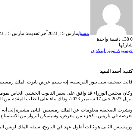
مسؤل
مارس 15, 2023
آخر تحديث: مارس 15, 2023
0
138
دقيقة واحدة
شاركها
فيسبوك
تويتر
لينكدإن
كتب: أحمد السيد
قالت صحيفة سى نيوز الفرنسيه، إنه سيتم عرض تابوت الملك رمسيس ال
ابريل 2023 حتى 17 سبتمبر 2023، وذلك بناء على الطلب المقدم من الرئيس والمدير التنفيذي لمتحف هيوستن للعلوم الطبيعية المنظم للمعرض.
لعرضه في باريس ، كجزء من معرض، وسيتمكن الزوار من الاستمتاع بهذا العمل الذي لا ي
ورمسيس الثانى هو ثالث أطول عهد في التاريخ، سبقه الملك لويس الرابع عشر (72 عامًا من الحكم) والملكة إليزابيث الثانية (0