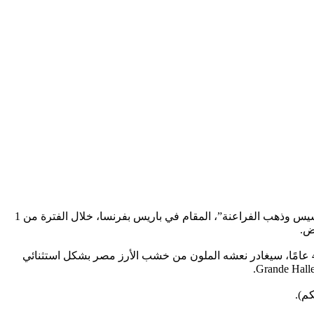
وكان مجلس الوزراء قد وافق على سفر التابوت الخشبي الخاص بمومياء الملك رمسيس الثاني، وضمه إلى قائمة القطع الأثرية لمعرض “رمسيس وذهب الفراعنة”، المقام في باريس بفرنسا، خلال الفترة من 1
ونشرت الصحيفة معلومات عن الملك رمسيس الثانى مشيرة إلى أنه حاكم عظيم، أحد أشهر فراعنة الأسرة التاسعة عشر، ولأول مرة منذ 45 عامًا، سيغادر نعشه الملون من خشب الأرز مصر بشكل استثنائي