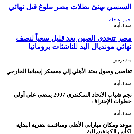
السيسي يهنئ بطلات مصر ببلوغ قبل نهائي
اخبار عاجلة
منذ 3 أيام
مصر تتحدي الصين بعد قليل سعياً لنصف
نهائي مونديال اليد للناشئات برومانيا
منذ يومين
تفاصيل وصول بعثة الأهلي إلي معسكر إسبانيا الخارجي
منذ 3 أيام
نجم شباب الاتحاد السكندري 2007 يمضي علي أولي
خطوات الإحتراف
منذ 3 أيام
موعد ومكان مباراتي الأهلي ومنافسه بضربة البداية
لكأس الكونفيدرالية