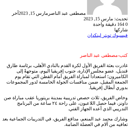
مصطفى عبد الناصر
مارس 15, 2023
آخر
تحديث: مارس 15, 2023
0
164
دقيقة واحدة
شاركها
فيسبوك
تويتر
لينكدإن
كتب-مصطفى عبد الناصر
غادرت بعثة الفريق الأول لكرة القدم بالنادي الأهلى، برئاسة طارق
قنديل، عضو مجلس الإدارة، جنوب إفريقيا اليوم، متوجهةً إلى
الكاميرون؛ استعداداً لمباراة الفريق أمام القطن التي تقام يوم
الجمعة المقبل، ضمن منافسات الجولة الخامسة لدور المجموعات
بدوري أبطال إفريقيا.
وخاض الفريق، ثلاث حصص تدريبية بمدينة بريتوريا عقب مباراة صن
داونز، فيما حصل اللاعبون، على راحة ٢٤ ساعة من البرنامج
التدريبي الذي أعده الجهاز الفني.
وشارك محمد عبد المنعم، مدافع الفريق، في التدريبات الجماعية بعد
تعافيه من آلام في العضلة الضامة.