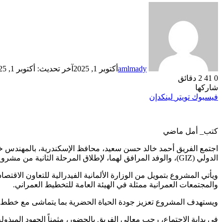
amlmady
أكتوبر 1, 2025
آخر تحديث: أكتوبر 1, 2025
0
41
2 دقائق
شاركها
فيسبوك
تويتر
لينكدإن
كتب_ أمل ماضي
الدولي (GIZ)، والوفد المرافق لهما، لإطلاق المرحلة الثانية من مشروع بناء القدرات من خلال تطوير البنية التحتية في المناطق الحضرية بمحافظة الإسكندرية.
ويأتي المشروع بتمويل من الوزارة الألمانية الفيدرالية للتعاون الاقتص
والمجتمعات العمرانية ممثلة في الهيئة العامة للتخطيط العمراني.
ويستهدف المشروع تعزيز جودة الحياة الحضرية بما يتماشى مع خطط الدول
في بداية الاجتماع، رحب معالي الفريق بالحضور، مثمناً الجهود المبذو