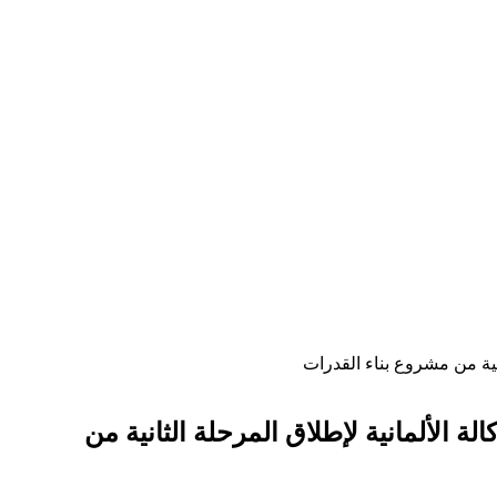
ة يجتمع برئيس “صندوق التنمية الحضرية” ومدير مشروع “CBUID II” بالوكالة الألمانية لإطلاق المرحلة الثانية من