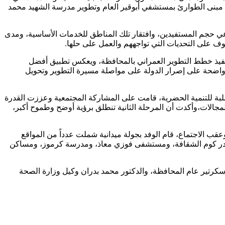
اجاً، مشيدًا بما تحقق في المرحلة الأولى من المشروع بمنطقة أبوقير، والتي شملت تطوير وحدة صحة أبوقير ٢ ، ٣ وإنشاء مبنى الطوارئ بمستشفي أبوقير العام وتطوير مدرسة الشهيد محمد
اعي حجم المستفيدين، وافتقار تلك المناطق للخدمات الأساسية، ومدى
قوف على التحديات التي تواجههم والعمل على حلها.
 تنفيذ خطط التطوير العمراني بالمحافظة، ويعكس تطبيق أفضل
لة واضحة على إصرار الدولة على مواصلة مسيرة التطوير وتحويل
صلبة للتنمية الحضرية، قامت على المشاركة المجتمعية وعززت القدرة
مجالات،وأكدت أن المرحلة الثانية تنطلق برؤية أوضح وطموح أكبر،
قب الاجتماع، قام الوفد بجولة ميدانية شملت عدداً من المواقع
در كوم الشقافة، ومستشفى فوزي معاذ، ومدرسة كرموز، ومساكن
د سكرتير عام المحافظة، والدكتور محمد بدران وكيل وزارة الصحة