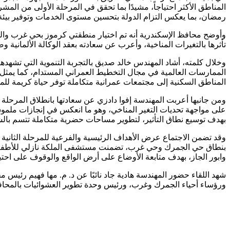
رمضان، بما يعكس التزام الدولة بتحسين مستوى الخدمات وتوفير بيئة آ
وأوضح محافظ الإسكندرية أنه تم اختيار منطقتي كرموز بحي غرب واللب
تأثرها بالتغيرات المناخية، وأعرب عن سعادته بعقد الوكالة الألمانية
وخلال كلمته، أشاد المهندس خالد صديق بالتجربة التنموية التي تشهد
الممارسات العالمية في مجال التخطيط العمراني المستدام، كما يمثل ن
المناطق السكنية إلى مجتمعات عمرانية متكاملة توفر حياة كريمة للم
ومن جانبها أعربت المهندسة إفوا دادزي عن سعادتها بانطلاق المرحلة
على مواجهة تحديات التغير المناخي، وهو ما انعكس في إنجازات ملموسة
بهدف توسيع نطاق التأثير، لتطوير مساحات حضرية متكاملة تتسم بالشم
وقد تضمن الاجتماع عرض الأهداف الرئيسية والفرعية للمرحلة الثانية 
بنطاق حي الجمرك وحي غرب، تضمنت مستشفى الملكة نازلي للأطفا
وابور الجاز، بهدف متابعة الأوضاع على أرض الواقع والوقوف على احتي
شهد اللقاء حضور المهندسة هادية جاد نائبًا عن د. م. مها فهيم رئيس
ورؤساء أحياء الجمرك وغرب، ورئيس وحدة تطوير العشوائيات بالمحا