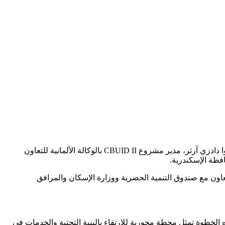
اجتمع الفريق أحمد خالد حسن سعيد، محافظ الإسكندرية، بالمهندس خالد صديق، رئيس مجلس إدارة صندوق التنمية الحضرية، والمهندسة إفوا دادزي آرثر، مدير مشروع CBUID II بالوكالة الألمانية للتعاون
التعاون مع صندوق التنمية الحضرية ووزارة الإسكان والمرافق
 الخطوة تمثل محطة محورية للارتقاء بالبنية التحتية والخدمات في