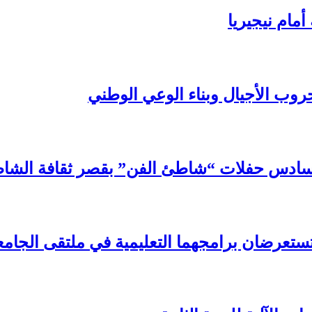
مام نيجيريا
روب الأجيال وبناء الوعي الوطني
سادس حفلات “شاطئ الفن” بقصر ثقافة الشا
تستعرضان برامجهما التعليمية في ملتقى الجامع