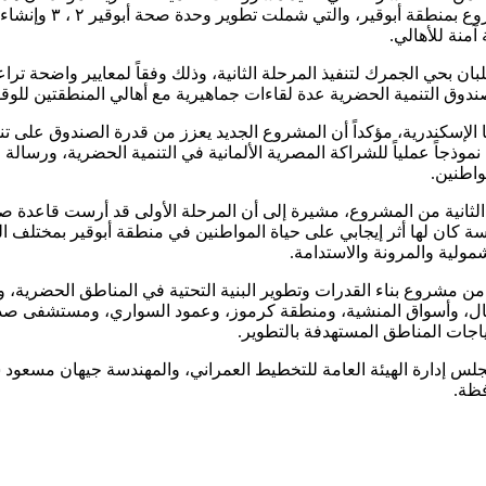
المناطق الأكثر احتي
منة للأهالي.
ان بحي الجمرك لتنفيذ المرحلة الثانية، وذلك وفقاً لمعايير واضحة تر
 وصندوق التنمية الحضرية عدة لقاءات جماهيرية مع أهالي المنطقتين للو
ها الإسكندرية، مؤكداً أن المشروع الجديد يعزز من قدرة الصندوق على
موذجاً عملياً للشراكة المصرية الألمانية في التنمية الحضرية، ورسا
واطنين.
 الثانية من المشروع، مشيرة إلى أن المرحلة الأولى قد أرست قاعدة 
 كان لها أثر إيجابي على حياة المواطنين في منطقة أبوقير بمختلف ال
ولية والمرونة والاستدامة.
من مشروع بناء القدرات وتطوير البنية التحتية في المناطق الحضرية، وع
ل، وأسواق المنشية، ومنطقة كرموز، وعمود السواري، ومستشفى ص
اجات المناطق المستهدفة بالتطوير.
 مجلس إدارة الهيئة العامة للتخطيط العمراني، والمهندسة جيهان مسعو
فظة.