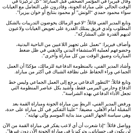
وقال فيريرا في المؤتمر الصحفي قبل المباراة: “كل تركيزنا في
الوقت الحالي على مباراة الجونة، وقادرون على التعامل مع الغيابات
سواء محمود حمدي “الونش” أو محمود بنتايج أو خوان بيزيرا”.
وتابع المدير الفني قائلاً: “لاعبو الزمالك يخوضون التدريبات بالشكل
المطلوب ولدي فريق يمتلك القدرة على تعويض الغيابات ولاعبون
لديهم القدرة على المشاركة”.
وأضاف فيريرا: “نعمل على تجهيز اللاعبين من الناحية البدنية،
وخضوعهم لعملية الاستشفاء البدني والذهني في ظل ضغط
المباريات وضيق الوقت بين كل مباراة وأخرى”.
وأشاد المدير الفني، بالمنظومة الدفاعية للزمالك، مؤكدًا أن العمل
الجماعي وراء الحفاظ على نظافة الشباك في أكثر من مباراة.
وتابع قائلاً: “التطور الدفاعي يرجع إلى العمل الجماعي وليس خط
الدفاع وحارس المرمى فقط، وأشيد بكل عناصر المنظومة التي
تجعل الأداء الدفاعي بهذه الشراسة”.
ورفض المدير الفني، الربط بين مباراة الجونة ومباراة القمة بعد
المقبلة أمام الأهلي، مضيفاً: “علينا التفكير في كل مباراة على حدة،
وهى سياسة الجهاز الفني منذ بداية الموسم وإلى نهايته”.
وواصل قائلاً: “إذا شعرت أن أي لاعب يفكر في مباراة القمة من الآن
لن يكون في حساباتي، وتركيزنا في مباراة الجونة الآن دون غيرها”.