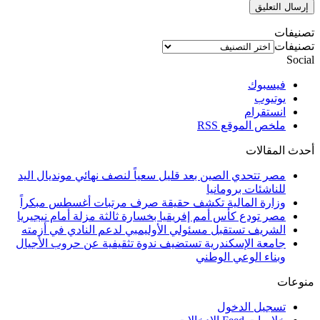
تصنيفات
تصنيفات
Social
فيسبوك
يوتيوب
انستقرام
ملخص الموقع RSS
أحدث المقالات
مصر تتحدي الصين بعد قليل سعياً لنصف نهائي مونديال اليد
للناشئات برومانيا
وزارة المالية تكشف حقيقة صرف مرتبات أغسطس مبكراً
مصر تودع كأس أمم إفريقيا بخسارة ثالثة مزلة أمام نيجيريا
الشريف تستقبل مسئولي الأوليمبي لدعم النادي في أزمته
جامعة الإسكندرية تستضيف ندوة تثقيفية عن حروب الأجيال
وبناء الوعي الوطني
منوعات
تسجيل الدخول