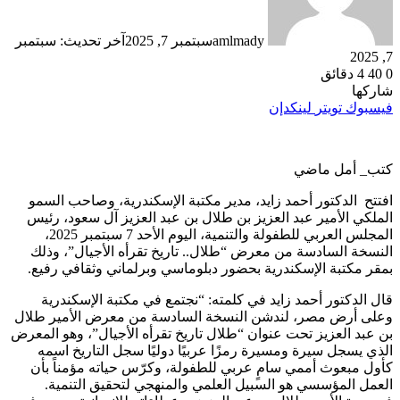
amlmady
سبتمبر 7, 2025
آخر تحديث: سبتمبر
7, 2025
0
40
4 دقائق
شاركها
فيسبوك
تويتر
لينكدإن
كتب_ أمل ماضي
افتتح الدكتور أحمد زايد، مدير مكتبة الإسكندرية، وصاحب السمو
الملكي الأمير عبد العزيز بن طلال بن عبد العزيز آل سعود، رئيس
المجلس العربي للطفولة والتنمية، اليوم الأحد 7 سبتمبر 2025،
النسخة السادسة من معرض “طلال.. تاريخ تقرأه الأجيال”، وذلك
بمقر مكتبة الإسكندرية بحضور دبلوماسي وبرلماني وثقافي رفيع.
قال الدكتور أحمد زايد في كلمته: “نجتمع في مكتبة الإسكندرية
وعلى أرض مصر، لندشن النسخة السادسة من معرض الأمير طلال
بن عبد العزيز تحت عنوان “طلال تاريخ تقرأه الأجيال”، وهو المعرض
الذي يسجل سيرة ومسيرة رمزًا عربيًا دوليًا سجل التاريخ اسمه
كأول مبعوث أممي سامٍ عربي للطفولة، وكرّس حياته مؤمناً بأن
العمل المؤسسي هو السبيل العلمي والمنهجي لتحقيق التنمية.