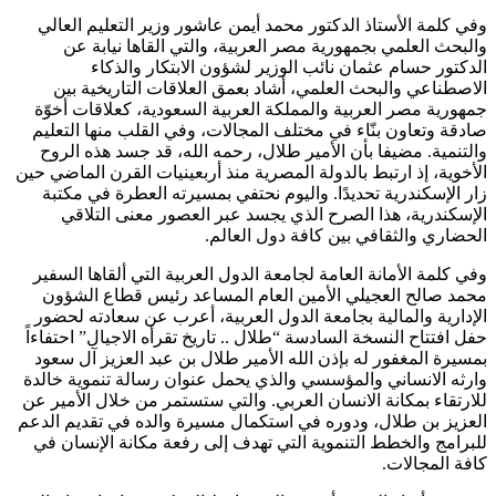
وفي كلمة الأستاذ الدكتور محمد أيمن عاشور وزير التعليم العالي
والبحث العلمي بجمهورية مصر العربية، والتي القاها نيابة عن
الدكتور حسام عثمان نائب الوزير لشؤون الابتكار والذكاء
الاصطناعي والبحث العلمي، أشاد بعمق العلاقات التاريخية بين
جمهورية مصر العربية والمملكة العربية السعودية، كعلاقات أخوّة
صادقة وتعاون بنّاء في مختلف المجالات، وفي القلب منها التعليم
والتنمية. مضيفا بأن الأمير طلال، رحمه الله، قد جسد هذه الروح
الأخوية، إذ ارتبط بالدولة المصرية منذ أربعينيات القرن الماضي حين
زار الإسكندرية تحديدًا. واليوم نحتفي بمسيرته العطرة في مكتبة
الإسكندرية، هذا الصرح الذي يجسد عبر العصور معنى التلاقي
الحضاري والثقافي بين كافة دول العالم.
وفي كلمة الأمانة العامة لجامعة الدول العربية التي ألقاها السفير
محمد صالح العجيلي الأمين العام المساعد رئيس قطاع الشؤون
الإدارية والمالية بجامعة الدول العربية، أعرب عن سعادته لحضور
حفل افتتاح النسخة السادسة “طلال .. تاريخ تقرأه الاجيال” احتفاءاً
بمسيرة المغفور له بإذن الله الأمير طلال بن عبد العزيز آل سعود
وارثه الانساني والمؤسسي والذي يحمل عنوان رسالة تنموية خالدة
للارتقاء بمكانة الانسان العربي. والتي ستستمر من خلال الأمير عن
العزيز بن طلال، ودوره في استكمال مسيرة والده في تقديم الدعم
للبرامج والخطط التنموية التي تهدف إلى رفعة مكانة الإنسان في
كافة المجالات.