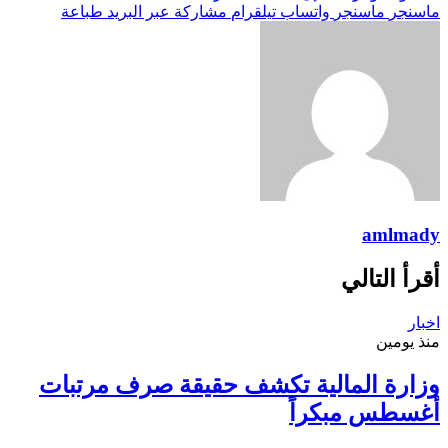
ماسنجر
ماسنجر
واتساب
تيلقرام
مشاركة عبر البريد
طباعة
amlmady
أقرأ التالي
اخبار
منذ يومين
وزارة المالية تكشف حقيقة صرف مرتبات
أغسطس مبكراً