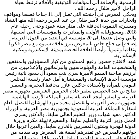
الرسمية، بالإضافة إلى المؤلفات التوثيقية والأفلام ترتبط بحياة
الراحل الأمير طلال رحمه الله .
ويحكي المعرض في أجنحته التي تصل إلى 11 جناحا قصصا ومواقف
وانجازات من حياة الأمير طلال بن عبد العزيز رحمه الله منها النشأة
ومسيرته التنموية الحافلة على مدار ستة عقود وحتى رحيله عام
2018، ومسؤولياته الأولى، والمبادرات والمؤسسات التي أسسها،
والتي وصل عددها إلى 20 مؤسسة في العديد من الدول العربية،
إضافة إلى جناح خاص بالمعرض يبرز علاقة سموه مع مصر فكرياً
وثقافياً وتنموياً، وأيضاً العلاقة الخاصة بمدينة الإسكندرية ومكتبة
الإسكندرية.
شهد الافتتاح حضورا رفيع المستوى من كبار المسؤولين والمثقفين
والشخصيات العامة والدبلوماسيين والبرلمانيين والإعلاميين، من
أبرزهم صاحبة السمو الأميرة سرى بنت سعود آل سعود نائبة رئيس
مؤسسة أحياها الإنسانية، والمستشارة أمل عمار رئيسة المجلس
القومي للمرأة، والأستاذة جاكلين عازر محافظ البحيرة، والسفير
صالح بن عيد الحصيني سفير خادم الحرمين الشريفين بجهورية مصر
العربية، والسفير أمجد العضايلة سفير المملكة الأردنية الهاشمية
بجمهورية مصر العربية، والقنصل محمد مزيد الهوشان القنصل العام
لسفارة المملكة العربية السعودية بجمهورية مصر العربية، والوزراء
الدكتور مفيد شهاب وزير التعليم العالي سابقا، والدكتور يسري
الجمل وزير التربية والتعليم سابقا، والسفيرة نبيلة مكرم وزيرة
الدولة للهجرة وشئون المصريين بالخارج سابقاً، والذين أعربوا خلال
جولتهم بالمعرض عن تقديرهم لقيمة هذا المعرض وما يقدمه من
إطلالة على المسيرة الزاخرة للراحل الأمير طلال رحمه الله