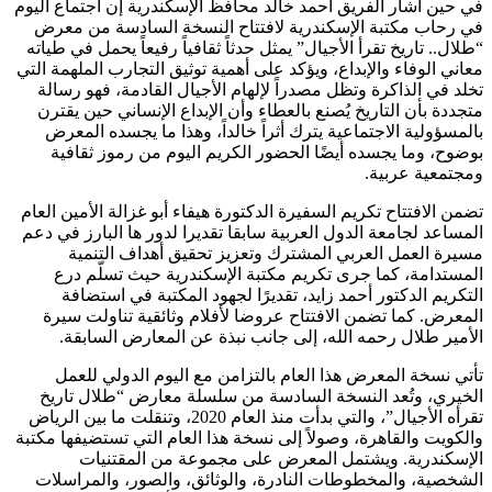
في حين أشار الفريق أحمد خالد محافظ الإسكندرية إن اجتماع اليوم
في رحاب مكتبة الإسكندرية لافتتاح النسخة السادسة من معرض
“طلال.. تاريخ تقرأ الأجيال” يمثل حدثاً ثقافياً رفيعاً يحمل في طياته
معاني الوفاء والإبداع، ويؤكد على أهمية توثيق التجارب الملهمة التي
تخلد في الذاكرة وتظل مصدراً لإلهام الأجيال القادمة، فهو رسالة
متجددة بأن التاريخ يُصنع بالعطاء وأن الإبداع الإنساني حين يقترن
بالمسؤولية الاجتماعية يترك أثراً خالداً، وهذا ما يجسده المعرض
بوضوح، وما يجسده أيضًا الحضور الكريم اليوم من رموز ثقافية
ومجتمعية عربية.
تضمن الافتتاح تكريم السفيرة الدكتورة هيفاء أبو غزالة الأمين العام
المساعد لجامعة الدول العربية سابقا تقديرا لدور ها البارز في دعم
مسيرة العمل العربي المشترك وتعزيز تحقيق أهداف التنمية
المستدامة، كما جرى تكريم مكتبة الإسكندرية حيث تسلّم درع
التكريم الدكتور أحمد زايد، تقديرًا لجهود المكتبة في استضافة
المعرض. كما تضمن الافتتاح عروضا لأفلام وثائقية تناولت سيرة
الأمير طلال رحمه الله، إلى جانب نبذة عن المعارض السابقة.
تأتي نسخة المعرض هذا العام بالتزامن مع اليوم الدولي للعمل
الخيري، وتُعد النسخة السادسة من سلسلة معارض “طلال تاريخ
تقرأه الأجيال”، والتي بدأت منذ العام 2020، وتنقلت ما بين الرياض
والكويت والقاهرة، وصولاً إلى نسخة هذا العام التي تستضيفها مكتبة
الإسكندرية. ويشتمل المعرض على مجموعة من المقتنيات
الشخصية، والمخطوطات النادرة، والوثائق، والصور، والمراسلات