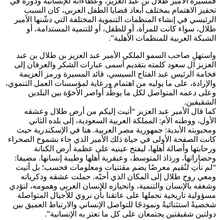
فمسيرة الأمير طلال بن عبد العزيز، وعطاءاته للإنسانية ودوره في
تحفيز الاهتمام بمختلف أبعاد قضايا الطفل العربي، كان السبب
الرئيسي في إنشاء المنظمات التنموية المختلفة التي دشّنها الأمير
طلال، سواء كانت للمرأة، أو للطفل، أو للتنمية المستدامة، أو
الشبكة العربية للمنظمات الأهلية”.
واستهل صاحب السمو الملكي الأمير عبد العزيز بن طلال بن عبد
العزيز آل سعود كلمته بتقديم أسمى عبارات الشكر والعرفان إلى
فخامة الرئيس عبد الفتاح السيسي، قائد المسيرة ورمز العزيمة
والإرادة، على ما يوليه من اهتمام ورعاية لمؤسسات العمل التنموي،
وعلى دعمه المتواصل لكل ما يوطّد أواصر الأخوّة بين البلدين
الشقيقين.
كما قال الأمير عبد العزيز “أتيت إليكم من أرض طلال وعشقه
الأول، ووطنه الأم: المملكة العربية السعودية، إلى بلده الثاني
ومحبوبته الأبدية: جمهورية مصر العربية. هنا في الإسكندرية حيث
كانت الصفحة الأولى في حياة ذلك الأمير الذي جاء بشموخ الصحراء
ورحابتها وأصالة أهلها، ليفتح عينيه على عظمة أرض الكنانة
وحضاراتها، ورذاذ المتوسط، وعبقرية أهلها وطيبة إنسانها. مضيفا:
“لم نأتِ لنُقيم معرضًا يضم مقتنيات ومعلومات فحسب؛ بل أتيت
ومعي روح طلال إلى المكان الذي أحبّه. حملت عشقه وذكرياته
وشغفه بالإنسان والتنمية، وانحيازه للإنسان العربي وهمومه، لنؤدي
مسؤولية تاريخية نحملها على عاتقنا بأن نروي للأجيال المتواصلة
شخصيةً استثنائيةً ونموذجًا للتواصل الإنساني والارتباط العميق بين
دولتين شقيقتين يجتمعان على كل ما تعتز به الإنسانية”.