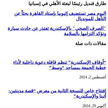
طارق قنديل رئيسًا لبعثة الأهلي في إسبانيا
اليوم مصر تستضيف إثيوبيا بإستاد القاهرة بحثاً عن
التأهل للمونديال
"الصرف الصحي" بالإسكندرية تعتذر عن حادث سيارة
وتؤكد التزامها بالسلامة
مقالات ذات صلة
“أوقاف الإسكندرية” تنظم قافلة دعوية داخلية لأداء
خطبة الجمعة بمساجد “وسط”
أغسطس 2, 2024
افتتاح خاص للنسخة الثانية من معرض “قصة مدينتين:
أثينا والإسكندرية”
أكتوبر 29, 2024