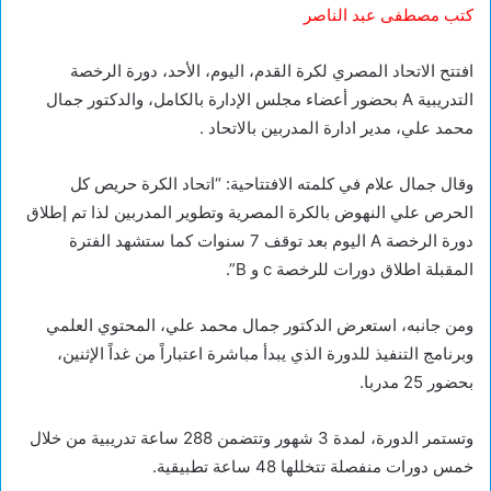
كتب مصطفى عبد الناصر
افتتح الاتحاد المصري لكرة القدم، اليوم، الأحد، دورة الرخصة
التدريبية A بحضور أعضاء مجلس الإدارة بالكامل، والدكتور جمال
محمد علي، مدير ادارة المدربين بالاتحاد .
وقال جمال علام في كلمته الافتتاحية: “اتحاد الكرة حريص كل
الحرص علي النهوض بالكرة المصرية وتطوير المدربين لذا تم إطلاق
دورة الرخصة A اليوم بعد توقف 7 سنوات كما ستشهد الفترة
المقبلة اطلاق دورات للرخصة c و B”.
ومن جانبه، استعرض الدكتور جمال محمد علي، المحتوي العلمي
وبرنامج التنفيذ للدورة الذي يبدأ مباشرة اعتباراً من غداً الإثنين،
بحضور 25 مدربا.
وتستمر الدورة، لمدة 3 شهور وتتضمن 288 ساعة تدريبية من خلال
خمس دورات منفصلة تتخللها 48 ساعة تطبيقية.