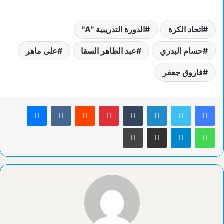
اتحاد الكرة
الدورة التدريبية "A"
حسام البدري
عبد الظاهر السقا
على ماهر
فاروق جعفر
لينكدإن
بينتيريست
ماسنجر
واتساب
تيلقرام
مشاركة عبر البريد
طباعة