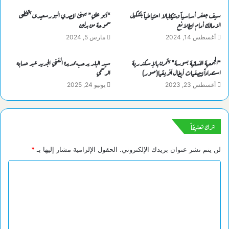
سيف جعفر أساسياً وشيكابالا احتياطياً بتشكيل
“أبو علي” يهنئ المصري البورسعيدى بتخطى
الزمالك أمام الطلائع
سموحة من برلين
أغسطس 14, 2024
مارس 5, 2024
“الجمعية النسائية بسوسة” يتمرن بالإسكندرية
سيد البلد يرحب بمديره الفني الجديد عبر حسابه
استعداداًَ لتصفيات أبطال أفريقيا(صور)
الرسمي
أغسطس 23, 2023
يونيو 24, 2025
اترك تعليقاً
لن يتم نشر عنوان بريدك الإلكتروني.
الحقول الإلزامية مشار إليها بـ
*
ا
ل
ت
ع