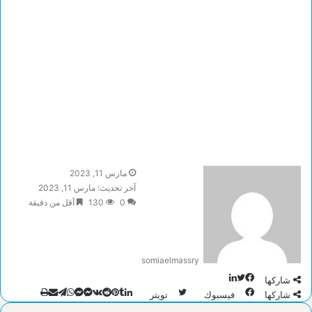
مارس 11, 2023
آخر تحديث: مارس 11, 2023
0
130
أقل من دقيقة
somiaelmassry
تويتر
لينكدإن
فيسبوك
شاركها
طباعة
تيلقرام
لينكدإن
ماسنجر
ماسنجر
واتساب
مشاركة
بينتيريست
شاركها
فيسبوك
تويتر
عبر