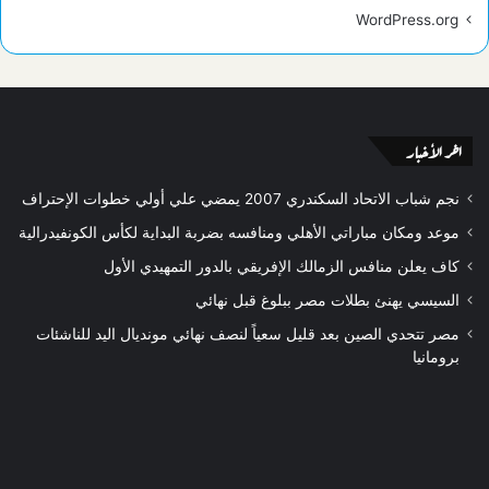
WordPress.org
اخر الأخبار
نجم شباب الاتحاد السكندري 2007 يمضي علي أولي خطوات الإحتراف
موعد ومكان مباراتي الأهلي ومنافسه بضربة البداية لكأس الكونفيدرالية
كاف يعلن منافس الزمالك الإفريقي بالدور التمهيدي الأول
السيسي يهنئ بطلات مصر ببلوغ قبل نهائي
مصر تتحدي الصين بعد قليل سعياً لنصف نهائي مونديال اليد للناشئات
برومانيا