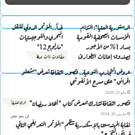
الدستورية العليا": التزام
غداً..المؤتمر الدولي للنقل
المؤسسات الصحفية القومية
البحري واللوجيستيات
بسداد 1% من الأجور
"مارلوج 12"
لصندوق إعانات الطوارئ
مقالات ذات صلة
عروض التجارب النوعية.. قصور الثقافة تعرض “مشعلو
الحرائق” على مسرح الأنفوشي
مايو 21, 2025
قصور الثقافة تشارك بمعرض كتاب “أهلا رمضان”
اترك تعليقاً
مارس 20, 2024
لن يتم نشر
نقابة المهندسين بالإسكندرية تنظم “المؤتمر التعريفي الثاني
لحديثي التخرج”