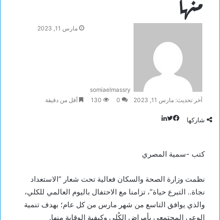
منها
مارس 11, 2023
somiaelmassry
آخر تحديث: مارس 11, 2023
0
130
أقل من دقيقة
تويتر
لينكدإن
فيسبوك
شاركها
كتب -سمية المصري
نظمت وزارة الصحة والسكان فعالية تحت شعار “الاستعداد
نجاة.. التبرع حياة”، تزامنا مع الاحتفال باليوم العالمي للكلي،
والذي يوافق التاسع من شهر مارس من كل عام؛ بهدف تنمية
الوعي المجتمعي بأمراض الكُلى وكيفية الوقاية منها.