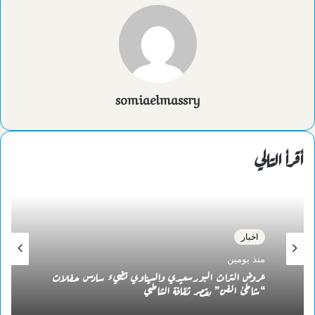
البريد
somiaelmassry
أقرأ التالي
اخبار
منذ يومين
عروض التراث البورسعيدي والسيناوي تضيء سادس حفلات
“شاطئ الفن” بقصر ثقافة الشاطبي