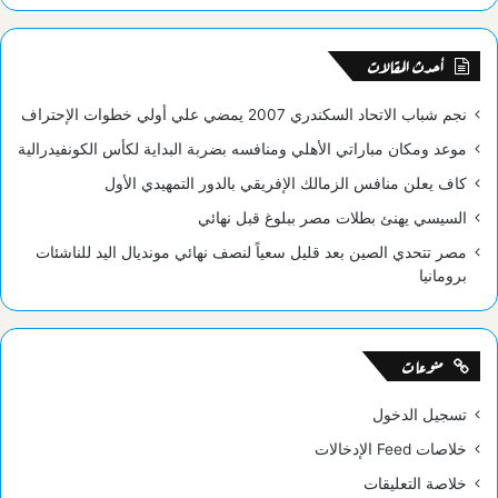
الموقع
RSS
أحدث المقالات
نجم شباب الاتحاد السكندري 2007 يمضي علي أولي خطوات الإحتراف
موعد ومكان مباراتي الأهلي ومنافسه بضربة البداية لكأس الكونفيدرالية
كاف يعلن منافس الزمالك الإفريقي بالدور التمهيدي الأول
السيسي يهنئ بطلات مصر ببلوغ قبل نهائي
مصر تتحدي الصين بعد قليل سعياً لنصف نهائي مونديال اليد للناشئات
برومانيا
منوعات
تسجيل الدخول
خلاصات Feed الإدخالات
خلاصة التعليقات