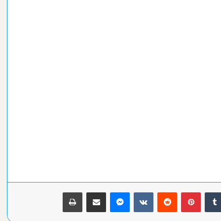
كدإن
بينتيريست
ماسنجر
مشاركة عبر البريد
طباعة
مصر تودع كأس أمم إفريقيا بخسارة ثالثة مزلة أمام نيجيريا