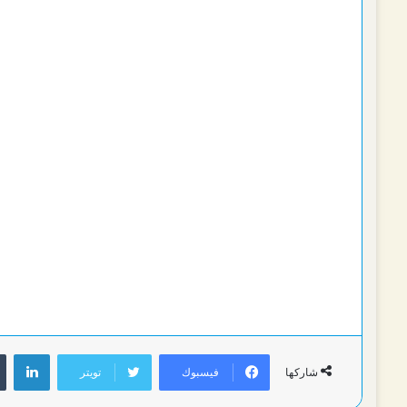
لين
فيسبوك
تويتر
شاركها