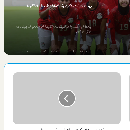
مصر تودع كأس أمم إفريقيا بخسارة ثالثة مزلة أمام نيجيريا
جامعة الإسكندرية تستضيف ندوة تثقيفية عن حروب الأجيال وبناء
 عن
الوعي الوطني
عروض التراث البورسعيدي والسيناوي تضيء سادس حفلات
“شاطئ الفن” بقصر ثقافة الشاطبي
جامعة الإسكندرية وجامعة الإسكندرية الأهلية تستعرضان برامجهما
التعليمية في ملتقى الجامعات الثالث
بالعلامة الكاملة.. “Triton” بطلاً لإقليمية الغواصات الآلية للمرة
الثانية
وزارة المالية تكشف حقيقة صرف مرتبات أغسطس مبكراً