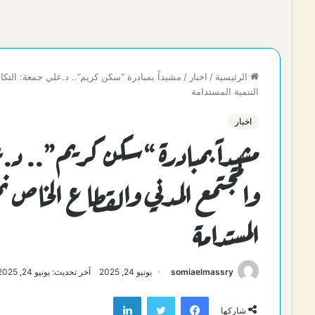
الرئيسية
/
اخبار
/
مشيداً بمبادرة “سكن كريم”.. د.علي جمعة: التك
التنمية المستدامة
اخبار
مشيداً بمبادرة “سكن كريم”.. د.ع
والمجتمع المدني والقطاع الخاص ن
المستدامة
somiaelmassry
يونيو 24, 2025
آخر تحديث: يونيو 24, 2025
فيسبوك
تويتر
لينكدإن
شاركها