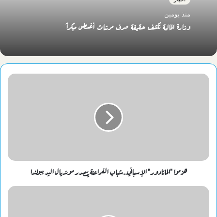
منذ يومين
وزارة المالية تكشف حقيقة صرف مرتبات أغسطس مبكراً
هزموا "الماتادور" الإسباني..شباب الفراعنة يتصدر مونديال اليد ببولندا