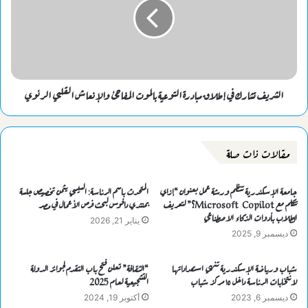
الشريف تشارك في إطلاق مبادرة التوعية بالموت المفاجئ والإنعاش القلبي الرئوي
مقالات ذات صلة
جامعة الإسكندرية تنظم ورشة عمل بعنوان “إزاي
المتحدث باسم الرئاسة: السيسي يثمن تخصيص جلسة
تتكلم مع Microsoft Copilot؟” لتعريف
بمنتدي دافوس لبحث فرص الأعمال في مصر
الطلاب بأدوات الذكاء الاصطناعي
يناير 21, 2026
ديسمبر 9, 2025
شباب ورياضة الإسكندرية تنهي استعداداتها
“الثقافة” تعلن فتح باب التقدم لجوائز الدولة
لانتخابات الرئاسة داخل ١٥ مركز شباب
التشجيعية لعــام 2025
ديسمبر 6, 2023
أكتوبر 19, 2024