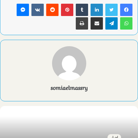
لينكدإن
بينتيريست
ماسنجر
واتساب
تيلقرام
مشاركة عبر البريد
طباعة
somiaelmassry
اخبار