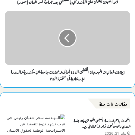
أبو العينين يطمئن علي القندوسي بالمستشفي بعد جراحة كسر الساق (صور)
نطلاق فعاليات المهرجان الكشفى ال ٤٤ لجوالى وجولات جامعة الإسكندرية والدورة
الإرشادية فى نسختها ال ١٦
مقالات ذات صلة
المتحدث باسم الرئاسة: السيسي يثمن تخصيص جلسة
بمنتدي دافوس لبحث فرص الأعمال في مصر
يناير 21, 2026