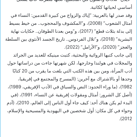
أساسي لحياتها ككاتبة.
وقد صدر لها بالعربية: “إياك والزواج من كبيرة القدمين: النساء في
أمثال الشعوب” (2008)، و”المكشوف والمحجوب.. من خيط بسيط
إلى بدلة بثلاث قطع” (2017)، و”ومن بعدنا الطوفان.. حكايات نهاية
البشرية” (2018)، و”تلال الفردوس.. تاريخ الجسد الأنثوي بين السلطة
والعجز” (2020)، و”الأرامل” (2022).
إلى جانب كتبها الروائية والبحثية، كتبت مينيكه للعديد من الجرائد
والمجلات في هولندا وخارجها، لكن شهرتها جاءت من دراساتها حول
أدب المرأة، ومن بين هذه الكتب التي بلغت ما يقرب من 20 كتابًا
وحدها أو بالاشتراك مع آخرين: (المسرح والمجتمع في إفريقيا،
1982)، (ما وراء الحدود: النص والسياق في الأدب الإفريقي، 1989)،
(أصل كل الشرور: أمثال ومقولات إفريقية عن النساء، 1991)، (في
البدء لم يكن هناك أحد: كيف جاء أول الناس إلى العالم، 2010)، (آدم
وحواء في كل مكان: أول شخصين في اليهودية والمسيحية والإسلام،
2012).