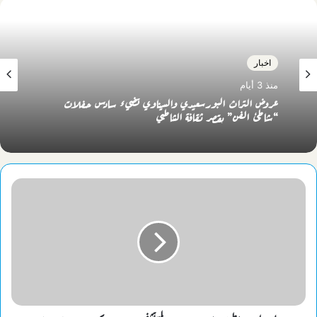
اخبار
منذ 3 أيام
عروض التراث البورسعيدي والسيناوي تضيء سادس حفلات
“شاطئ الفن” بقصر ثقافة الشاطبي