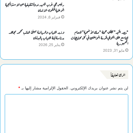
رئيس حي غرب تشهد ندوة تثقيفية عن الاستراتيجية
الوطنية لحقوق الانسان
فبراير 6, 2024
“مصر الخير” تطلق حملة “صك الأضحية” للعام
وزير الشباب والرياضة يهنئ النائب محمد مجاهد
التاسع على التوالي لخدمة المواطنين في كل محافظات
برئاسة لجنة الشباب بالبرلمان
الجمهورية
يناير 25, 2026
مايو 31, 2023
اترك تعليقاً
لن يتم نشر عنوان بريدك الإلكتروني.
الحقول الإلزامية مشار إليها بـ
*
ا
ل
ت
ع