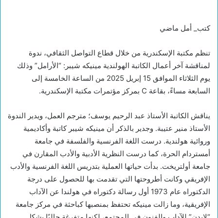
كتب_ أمل ماضي
تنظم مكتبة الإسكندرية من خلال قطاع التواصل الثقافي، ندوة
لمناقشة آخر أعمال الكاتبة الهولندية مينيكه شيبر: “الأرامل” وذلك
يوم الثلاثاء الموافق 15 إبريل 2025 من الساعة الخامسة إلى
السابعة مساءً، بقاعة C بمركز مؤتمرات مكتبة الإسكندرية.
يناقش الكاتبة الأستاذ عبد الرحيم يوسف؛ مترجم العمل، ويدير الندوة
الأستاذ منير عتيبة. وجدير بالذكر أن مينيكه شيبر كاتبة وأكاديمية
وروائية هولندية. درست اللغة الفرنسية والفلسفة في جامعة
أمستردام الحرة، كما درست النظرية الأدبية والأدب المقارن في
جامعة أولتريخت. بدأت حياتها العملية بتدريس اللغة الفرنسية والأدب
الإفريقي وكانت أطروحتها التي تقدمت بها للحصول على درجة
الدكتوراه عام 1973 أول رسالة دكتوراه في هولندا عن الآداب
الإفريقية، وما زالت مينيكه تحتفظ بمنصبها كباحثة في مركز جامعة
“لايدن” للآداب والفنون في المجتمع، لكنها متفرغة حاليًا بشكل