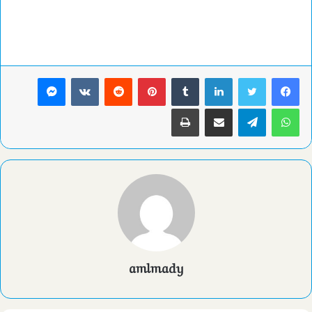
لينكدإن
بينتيريست
ماسنجر
واتساب
تيلقرام
مشاركة عبر البريد
طباعة
amlmady