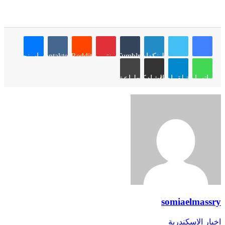
لينكدإن
Tumblr
بينتيريست
Reddit
VKontakte
ماسنجر
واتساب
تيلقرام
مشاركة عبر البريد
طباعة
somiaelmassry
اخبار الاسكندرية