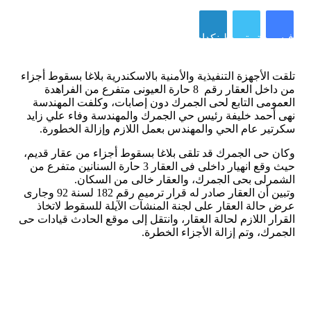
فيسبوك
تويتر
لينكدإن
تلقت الأجهزة التنفيذية والأمنية بالاسكندرية بلاغا بسقوط أجزاء
من داخل العقار رقم 8 حارة العيونى متفرع من الفراهدة
العمومى التابع لحى الجمرك دون إصابات، وكلفت المهندسة
نهى أحمد خليفة رئيس حي الجمرك والمهندسة وفاء علي زايد
سكرتير عام الحي والمهندس بعمل اللازم وإزالة الخطورة.
وكان حى الجمرك قد تلقى بلاغا بسقوط أجزاء من عقار قديم،
حيث وقع انهيار داخلى فى العقار 3 حارة السنانين متفرع من
الشمرلى بحى الجمرك، والعقار خالى من السكان.
وتبين أن العقار صادر له قرار ترميم رقم 182 لسنة 92 وجارى
عرض حالة العقار على لجنة المنشآت الآيلة للسقوط لاتخاذ
القرار اللازم لحالة العقار، وانتقل إلى موقع الحادث قيادات حى
الجمرك، وتم إزالة الأجزاء الخطرة.