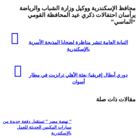
محافظ الإسكندرية ووكيل وزارة الشباب والرياضة
يرأسان احتفالات ذكري عيد المحافظة القومي
“الماسي”
النيابة العامة تنشر مناظرة لضحايا المذبحة الأسرية
بالإسكندرية
دوري أبطال إفريقيا| بعثة الأهلي ترانزيت في مطار
أسوان
مقالات ذات صلة
” نهضة مصر ” تستقبل دفعة جديدة من
سيارات المكبس الحديثة للعمل
بالإسكندرية