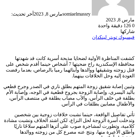
somiaelmassry
مارس 8, 2023
آخر تحديث:
مارس 8, 2023
0
126
دقيقة واحدة
شاركها
فيسبوك
تويتر
لينكدإن
كشفت المناظرة الأولية لضحايا مذبحة أسرية كانت قد شهدتها
محافظة الإسكندرية راح ضحيتها 7 أشخاص حينما أقدم شخص على
قتل زوجته وشقيقها ووالدها وأبنائهما رميا بالرصاص، بعدما رفضت
العودة إليه وحل الخلافات بينهما.
وتبين إصابة شقيق زوجة المتهم بطلق ناري في الصدر وجرح قطعي
باليد اليسرى، وإصابة الزوجة بجروح قطعية في الوجه، وإصابة الأم
بطلقة في خلف الرأس، والأب مصاب بطلقة في منتصف الرأس،
والأطفال مصابين بطلقات في الرأس.
تأتي تفاصيل الواقعة، حينما نشبت خلافات زوجية بين شخصين
وتدخلت أسرة الزوجة لحل النزاع، لكن اشتد الخلاف ونشبت مشادة
كلامية، وتطورت لمشاجرة صوب على أثرها المتهم سلاحًا ناريًا
وأطلق الأعيرة منها، ونتج عنه مصرع كل من زوجته ووالدها