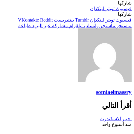
شاركها
فيسبوك
تويتر
لينكدإن
شاركها
فيسبوك
تويتر
لينكدإن
بينتيريست
ماسنجر
ماسنجر
واتساب
تيلقرام
مشاركة عبر البريد
طباعة
somiaelmassry
أقرأ التالي
اخبار الاسكندرية
منذ أسبوع واحد