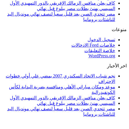
كاف يعلن منافس الزمالك الإفريقي بالدور التمهيدي الأول
السيسي يهنئ بطلات مصر ببلوغ قبل نهائي
مصر تتحدي الصين بعد قليل سعياً لنصف نهائي مونديال اليد
للناشئات برومانيا
منوعات
تسجيل الدخول
خلاصات Feed الإدخالات
خلاصة التعليقات
WordPress.org
اخر الأخبار
نجم شباب الاتحاد السكندري 2007 يمضي علي أولي خطوات
الإحتراف
موعد ومكان مباراتي الأهلي ومنافسه بضربة البداية لكأس
الكونفيدرالية
كاف يعلن منافس الزمالك الإفريقي بالدور التمهيدي الأول
السيسي يهنئ بطلات مصر ببلوغ قبل نهائي
مصر تتحدي الصين بعد قليل سعياً لنصف نهائي مونديال اليد
للناشئات برومانيا