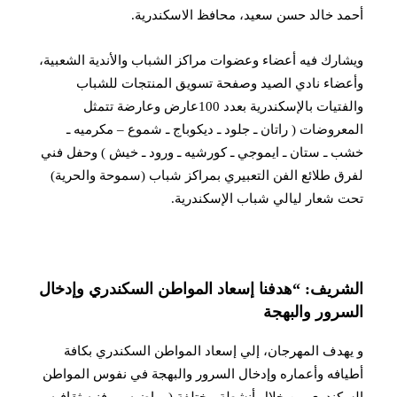
أحمد خالد حسن سعيد، محافظ الاسكندرية.
ويشارك فيه أعضاء وعضوات مراكز الشباب والأندية الشعبية،
وأعضاء نادي الصيد وصفحة تسويق المنتجات للشباب
والفتيات بالإسكندرية بعدد 100عارض وعارضة تتمثل
المعروضات ( راتان ـ جلود ـ ديكوباج ـ شموع – مكرميه ـ
خشب ـ ستان ـ ايموجي ـ كورشيه ـ ورود ـ خيش ) وحفل فني
لفرق طلائع الفن التعبيري بمراكز شباب (سموحة والحرية)
تحت شعار ليالي شباب الإسكندرية.
الشريف: “هدفنا إسعاد المواطن السكندري وإدخال
السرور والبهجة
و يهدف المهرجان، إلي إسعاد المواطن السكندري بكافة
أطيافه وأعماره وإدخال السرور والبهجة في نفوس المواطن
السكندري من خلال أنشطة مختلفة ( رياضيه — فنيه ثقافيه –