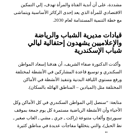
مشددة، على أن أندية الفتاة والمرأة تهدف، إلي التمكين
الاقتصادي للمرأة الذي يعد إحدى الركائز الأساسية ويتماشى
مع خطة التنمية المستدامة لعام 2030.
قيادات مديرية الشباب والرياضة
والإعلاميين يشهدون إحتفالية ليالي
شباب الإسكندرية
‎ وأكدت الدكتورة صفاء الشريف، أن هدفنا إسعاد المواطن
السكندري و توسيع قاعدة المشاركين في الأنشطة لمختلفة
ورفع مستوي اللياقة البدنية وتنفيذ الأنشطة في الأماكن
المختلفة مثل (الميادين – المناطق الهائله بالسكان).
متابعة: “سنصل إلي المواطن السكندري في كل الأماكن وكل
الأحياء وأن الأنشطة الرياضية مستمرة كل يوم جمعة بموقف
سبورتنج وألعاب متنوعة (راكت ـ جري ـ مشي ـ العاب صغير ـ
نط الحبل)، والتي يتخللها مفاجآت عديدة في مناطق كثيرة