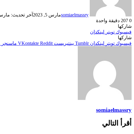
somiaelmassry
مارس 5, 2023
آخر تحديث: مارس 5, 23
0
207
دقيقة واحدة
شاركها
فيسبوك
تويتر
لينكدإن
شاركها
فيسبوك
تويتر
لينكدإن
بينتيريست
ماسنجر
م
somiaelmassry
أقرأ التالي