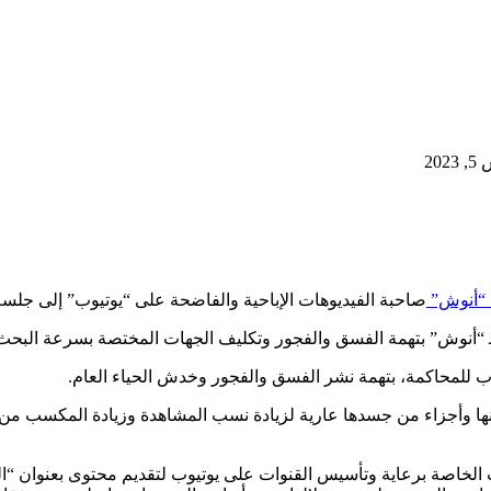
20
 “أنوش”
صاحبة الفيديوهات الإباحية والفاضحة على “يوتيوب” إلى جلسة 18 مارس المقبل للاطلاع من جانب دفاع المتهم
 “أنوش” بتهمة الفسق والفجور وتكليف الجهات المختصة بسرعة البحث 
ب للمحاكمة، بتهمة نشر الفسق والفجور وخدش الحياء العام.
نها وأجزاء من جسدها عارية لزيادة نسب المشاهدة وزيادة المكسب من تل
الخاصة برعاية وتأسيس القنوات على يوتيوب لتقديم محتوى بعنوان “ال