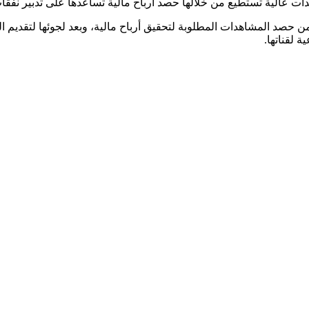
لية تستطيع من خلالها حصد أرباح مالية تساعدها على تدبير نفقات منز
من حصد المشاهدات المطلوبة لتحقيق أرباح مالية، وبعد لجوئها لتقديم ا
ة لقناتها.