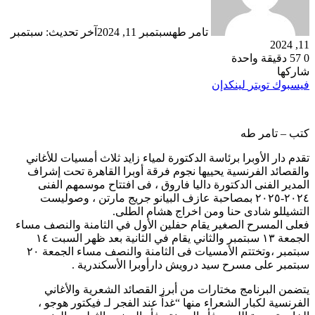
تامر طه
سبتمبر 11, 2024
آخر تحديث: سبتمبر
11, 2024
0
57
دقيقة واحدة
شاركها
فيسبوك
تويتر
لينكدإن
كتب – تامر طه
تقدم دار الأوبرا برئاسة الدكتورة لمياء زايد ثلاث أمسيات للأغاني
والقصائد الفرنسية يحييها نجوم فرقة أوبرا القاهرة تحت إشراف
المدير الفنى الدكتورة داليا فاروق ، فى افتتاح موسمهم الفنى
٢٠٢٤-٢٠٢٥ بمصاحبة عازف البيانو جريج مارتن ، وصوليست
التشيللو شادى حنا ومن اخراج هشام الطلى.
فعلى المسرح الصغير يقام حفلين الأول في الثامنة والنصف مساء
الجمعة ١٣ سبتمبر والثاني يقام في الثانية بعد ظهر السبت ١٤
سبتمبر ،وتختتم الأمسيات فى الثامنة والنصف مساء الجمعة ٢٠
سبتمبر على مسرح سيد درويش دارأوبرا الأسكندرية .
يتضمن البرنامج مختارات من أبرز القصائد الشعرية والأغاني
الفرنسية لكبار الشعراء منها “غداً عند الفجر لـ فيكتور هوجو ،