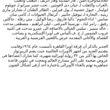
الخادمةوجرة اللبن ، فأر المدينة وفأر الريف ، الثعلب والعنب
،الغراب والثعلب لـ جيان دى لافونتين ، تحت جسر ميرابو لـ جويلوم
ابولينار ، خيول خشبية لـ بول فيزلين ، الطائر الطنان لـ تشارلز مارى
رينيه ، البحارة لـ تيوفيل جاتيير ، كرنفال الحيوانات لـ كامى سان
صانس ” اداء النجوم” داليا فاروق ، رضا الوكيل ، مني رفلة ، جاكلين
رفيق ، رامز لباد ، نورسيتا المرغنى ، ليلى ابراهيم ، مصطفى مدحت
، خالد سمير ، سلمي الجبالى بالاضافة الى عمرو مدحت فى أغنية
غروب الشمس لـ ج .ف.ألماس فى أوبرا الإسكندرية و يصاحب
القصائد والأغانى المقدمه عرض باللغتين الفرنسية و العربية .
الجدير بالذكر أن فرقة اوبرا القاهرة تأسست عام ١٩٦٤وقامت
بتقديم العديد من أشهر الأوبرات العالمية حيث يضم الريبرتوار
الخاص بها أكثر من ٣٢ رواية أوبرالية شهيرة، كما شارك أعضاءها فى
عروض ضخمة على اكبر مسارح العالم ونجحت فى تكوين قاعدة
جماهيرية تهتم بالغناء الأوبرالى بإعتباره أحد أرقى أشكال الفنون.