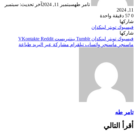
تامر طه
سبتمبر 11, 2024
آخر تحديث: سبتمبر
11, 2024
0
57
دقيقة واحدة
شاركها
فيسبوك
تويتر
لينكدإن
شاركها
فيسبوك
تويتر
لينكدإن
بينتيريست
ماسنجر
ماسنجر
واتساب
تيلقرام
مشاركة عبر البريد
طباعة
تامر طه
أقرأ التالي