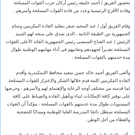
بحضور الفريق / أحمد خليفة رئيس أركان حرب القوات المسلحة
وقادة الأفرع الرئيسية وعدد من قادة القوات المسلحة وأسرهم .
وقام الفريق أول / عبد المجيد صقر بتقليد القادة المكرمين وسام
الجمهورية من الطبقة الثانية ، الذى صدق على منحه لهم السيد
الرئيس / عبد الفتاح السيسى رئيس الجمهورية القائد الأعلى للقوات
المسلحة تقديراً لجهودهم وتفانيهم فى آداء مهامهم الوطنية طوال
مدة خدمتهم بالقوات المسلحة .
وألقى الفريق أحمد خالد حسن سعيد محافظ الإسكندرية وأقدم
القادة المكرمين كلمة قدم خلالها الشكر والإعتزاز للقوات المسلحة
لما قدمته من مختلف أوجه الرعاية والإهتمام لهم ولأسرهم ، وحرصها
على توفير كافة الإمكانات لبناء وتأهيل القادة والضباط على كافة
المستويات طوال مدة خدمتهم بالقوات المسلحة ، مؤكداً أن القوات
المسلحة ستظل دائمًا المدرسة العليا للوطنية وميدانًا للتضحية
والعطاء من أجل الوطن .
وألقى القائد العام للقوات المسلحة كلمة نقل خلالها تحيات السيد