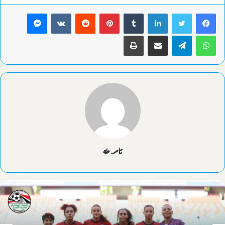
لينكدإن
بينتيريست
ماسنجر
واتساب
تيلقرام
مشاركة عبر البريد
طباعة
تامر طه