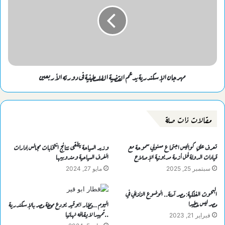
مهرجان الإسكندرية يدعم القضية الفلسطينية فى دورته الأربعين
مقالات ذات صلة
تعرف علي كواليس اجتماع مسئولي سموحة مع
وزير السياحة يتلقى نتائج انتخابات مجالس إدارات
قيادات الدولة لحل أزمة مديونية الإصلاح
الغرف السياحية ومندوبيها
سبتمبر 25, 2025
مايو 27, 2024
البحوث الفلكية: مصر آمنة.. الوضوع الزلزالي في
مصر ليس خطيرا
اليوم ..قطار ابوقير يودع محطة مصر بالإسكندرية
..تمهيدا لايقافه نهائيا
فبراير 21, 2023