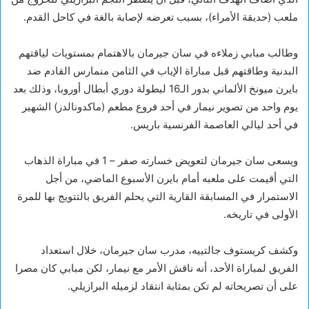
ملعب (حديقة الأمراء)، بسبب تعرضه لإصابة بالغة في كاحل القدم.
وطالب مبابي زملاءه في سان جيرمان بالاهتمام بمستويات لياقتهم
البدنية وطاقتهم قبل مباراة الإياب في الثامن منمارس القادم ضد
بايرن ميونخ الألماني بدور الـ16 لبطولة دوري أبطال أوروبا، وذلك بعد
يوم واحد من تصوير نيمار في أحد فروع مطعم (ماكدونالدز) الشهير
في أحد ليالي العاصمة الفرنسية باريس.
ويسعى سان جيرمان لتعويض خسارته صفر – 1 في مباراة الذهاب
التي أقيمت على ملعبه أمام بايرن الأسبوع الماضي، من أجل
الاستمرار في المسابقة القارية التي يحلم الفريق بالتتويج بها للمرة
الأولى في تاريخه.
وكشف كريستوف جالتييه، مدرب سان جيرمان، خلال استعداد
الفريق لمباراة الأحد، أنه ناقش الأمر مع نيمار، لكن مبابي كان مصرا
على أن تصريحاته لم تكن بمثابة انتقاد لزميله البرازيلي.