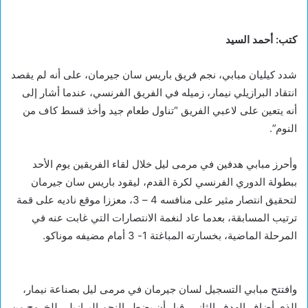
كتب: أحمد السيد
شدد كيليان مبابي، نجم فريق باريس سان جيرمان، على أنه لم يقصد
انتقاد البرازيلي نيمار، زميله في الفريق الفرنسي، عندما أشار إلى
أنه يتعين على لاعبي الفريق “تناول طعام جيد وأخذ قسط كاف من
النوم”.
وأحرز مبابي هدفين في مرمى ليل خلال لقاء الفريقين يوم الأحد
ببطولة الدوري الفرنسي لكرة القدم، ليقود باريس سان جيرمان
لتحقيق انتصار مثير على منافسه 4 – 3، معززا موقع ناديه على قمة
ترتيب المسابقة، بعدما عاد لنغمة الانتصارات التي غابت عنه في
المرحلة الماضية، بخسارته المباغتة 1- 3 أمام مضيفه موناكو.
وافتتح مبابي التسجيل لسان جيرمان في مرمى ليل بصناعة نيمار،
الذي أضاف الهدف الثاني، قبل أن يضطر النجم البرازيلي للخروج من