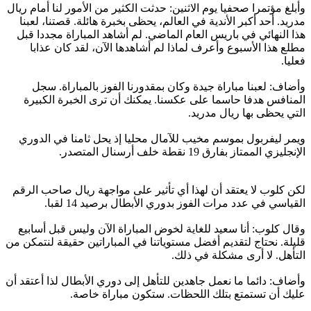
وأبلغ مؤتمرا صحفيا يوم الاثنين: حدثت الكثير من الأمور لنا أمام ريال
مدريد. أحد أكبر الأندية في العالم، يحظى بخبرة هائلة. قصتنا، لعبنا
هذا النهائي في باريس العام الماضي. لم أشاهد المباراة مجددا قبل
مطلع هذا الأسبوع وأعرف لماذا لم أشاهدها الآن، لقد كان عذابا
فعليا.
وأضاف: لعبنا مباراة جيدة وكان بمقدورنا الفوز بالمباراة. سجل
المنافس هدفا حاسما على عكسنا. يمكنك أن ترى الخبرة الكبيرة
التي يحظى بها ريال مدريد.
ويمر ليفربول بموسم مخيب للآمال محليا إذ يحل ثامنا في الدوري
الإنجليزي الممتاز بفارق 19 نقطة خلف أرسنال المتصدر.
لكن كلوب لا يعتقد أن لهذا أي تأثير على مواجهة ريال صاحب الرقم
القياسي في عدد مرات الفوز بدوري الأبطال برصيد 14 لقبا.
وقال كلوب: أنا سعيد للغاية لخوض المباراة الآن وليس قبل أسابيع
قليلة. نحتاج لتقديم أفضل مستوياتنا في المباراتين حقيقة لنتمكن من
التأهل. لا أرى مشكلة في ذلك.
وأضاف: دائما ما نعمل جاهدين للتأهل إلى دوري الأبطال لذا أعتقد أن
عليك أن تستمتع بتلك اللحظات. ستكون مباراة خاصة.