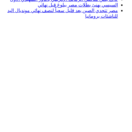
السيسي يهنئ بطلات مصر ببلوغ قبل نهائي
مصر تتحدي الصين بعد قليل سعياً لنصف نهائي مونديال اليد
للناشئات برومانيا