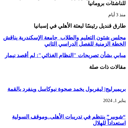
للناشئات برومانيا
منذ 3 أيام
طارق قنديل رئيسًا لبعثة الأهلي في إسبانيا
مجلس شئون التعليم والطلاب جامعة الإسكندرية يناقش
الخطة الزمنية للفصل الدراسي الثاني
مبابي بشأن تصريحات "النظام الغذائي": لم أقصد نيمار
مقالات ذات صلة
بريميرليج| ليفربول يخمد صحوة نيوكاسل وينفرد بالقمة
يناير 1, 2024
“شوبير” ينتظم في تدريبات الأهلى..وموقف السولية
استعداداً للهلال