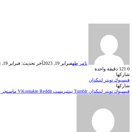
تامر طه
فبراير 19, 2023
آخر تحديث: فبراير 19, 2023
0
121
دقيقة واحدة
شاركها
فيسبوك
تويتر
لينكدإن
شاركها
فيسبوك
تويتر
لينكدإن
بينتيريست
ماسنجر
م