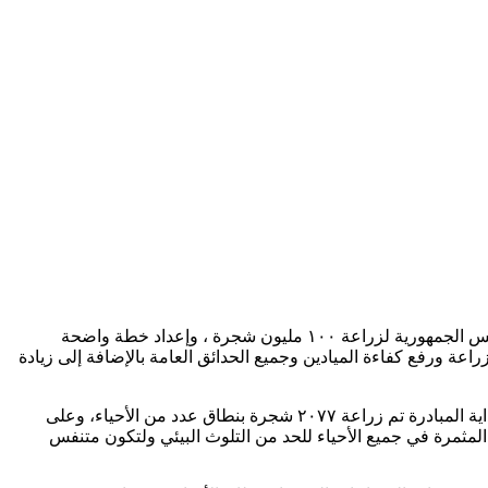
تنفيذًا لتكليفات اللواء / محمد الشريف محافظ الإسكندرية بشأن زيادة المسطحات الخضراء بنطاق أحياء المحافظة فى إطار مبادرة السيد رئيس الجمهورية لزراعة ١٠٠ مليون شجرة ، وإعداد خطة واضحة
زراعة ورفع كفاءة الميادين وجميع الحدائق العامة بالإضافة إلى زيادة
وقد تم زراعة ٥٠٨١٤ شجرة (مثمرة وغير مثمرة ) منذ بدء تنفيذ المبادرة بنطاق الأحياء، مشيرا إلى أنه في الأسبوع السادس والعشرون من بداية المبادرة تم زراعة ٢٠٧٧ شجرة بنطاق عدد من الأحياء، وعلى
المثمرة في جميع الأحياء للحد من التلوث البيئي ولتكون متنفس