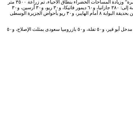
وأكد الشريف، أنه نظرًا لتوفر مساحات يمكن زراعتها بنطاق بعض الأحياء، وتلبية لرغبات المواطنين بزيادة زراعة الأشجار “المثمرة وغير المثمرة” وزيادة المساحات الخضراء بنطاق الأحياء، تم زراعة ٣٥٠٠ متر
نجيل بنطاق حي العجمي وحى وسط، وزراعة ٩٥٤ من الشجيرات مختلفة الأنواع بنطاق حى العجمى خلال الأسبوع السادس والعشرون مقسمة إلى: ٣٨٠ جازانيا، و٦٠ ديمور فاتيكا، و٣٠ ريو، و٣٠ أرسين، و٣٠
دورانتا ليمونى أمام الإسكندرية للبترول، و٢٥٠ بازروميا سعودى بأحواض شهر العسل بالبيطاش، و ٦٠ أكاليفا حمراء، و٥٠ إيفوربيا، و٤ كولدارين بحديقة البوابة ٨ أمام الهايبر، و٣٠ ريو بأحواض الجزيرة الوسطى
كما تم زراعة ٧٥٠ من الأشجار والشجيرات بنطاق حى المنتزة ثان مقسمة إلى: ٣٠٠ بازروميا سعودى، و٢٠٠ تفلة، و١٠٠ أكاليفا داخل أحواض مدخل أبو قير، و٥٠ تفلة، و٥٠ بازروميا سعودى بمثلث الإصلاح، و٥٠