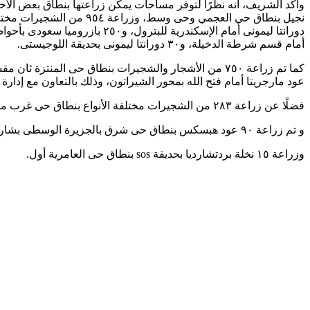
أمام قسم شرطة الدخيلة، و٣٠ دورانتا ليمونى بحديقة اللوجيستى.
عود مارجريتا أمام فتح الله بمحور الشيراتون، وذلك بالتعاون مع إدارة
فضلًا عن زراعة ٢٨٣ من الشجيرات مختلفة الأنواع بنطاق حى غرب مقسمة إلى: ١٤٠ جازانيا، و١٤٠ ايفوربيا، و٣ يوكا بحديقة بشاير الخير ١.
و تم زراعة ٩٠ عود هبسكس بنطاق حى شرق بالجزيرة الوسطى بشارع فوزى معاذ.
وزراعة ١٥ نخلة بردتشارديا بحديقة sos بنطاق حى العامرية أول.