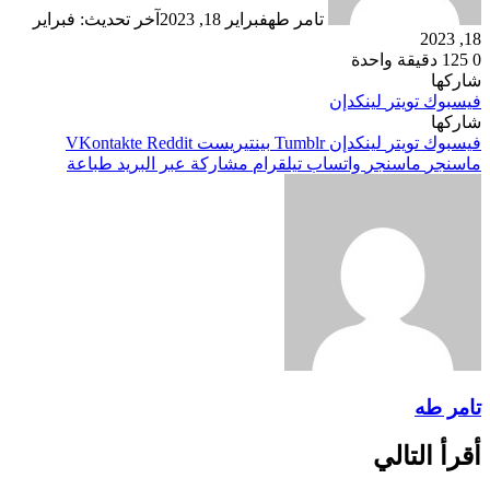
تامر طه
فبراير 18, 2023
آخر تحديث: فبراير
18, 2023
0
125
دقيقة واحدة
شاركها
فيسبوك
تويتر
لينكدإن
شاركها
فيسبوك
تويتر
لينكدإن
بينتيريست
ماسنجر
ماسنجر
واتساب
تيلقرام
مشاركة عبر البريد
طباعة
تامر طه
أقرأ التالي