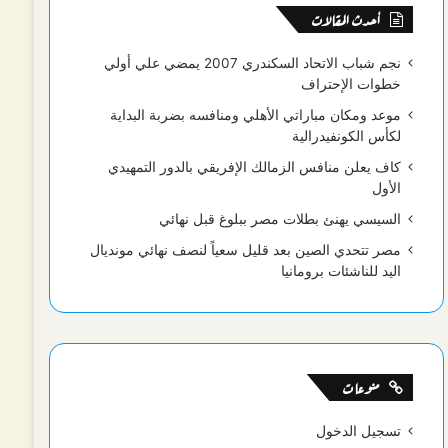
أحدث المقالات
نجم شباب الاتحاد السكندري 2007 يمضي علي أولي
خطوات الإحتراف
موعد ومكان مباراتي الأهلي ومنافسه بضربة البداية
لكأس الكونفيدرالية
كاف يعلن منافس الزمالك الإفريقي بالدور التمهيدي
الأول
السيسي يهنئ بطلات مصر ببلوغ قبل نهائي
مصر تتحدي الصين بعد قليل سعياً لنصف نهائي مونديال
اليد للناشئات برومانيا
منوعات
تسجيل الدخول