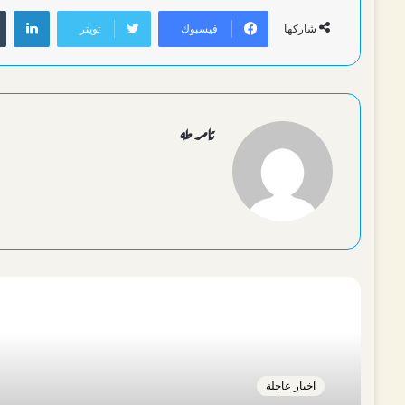
لين
فيسبوك
تويتر
شاركها
تامر طه
أقرأ التالي
اخبار عاجلة