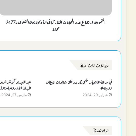
التموين: ارتفاع عدد المحلات المشاركة فى الأوكازيون الشتوى لـ2477
محلا
مقالات ذات صلة
في مداخلة هاتفية.. حلمي بكر يرد على شائعات اختطاف
عبر الفيديو كونفرانس وزي
زوجته له
لأبنائنا القادرون باختلاف
فبراير 29, 2024
مارس 27, 2024
اترك تعليقاً