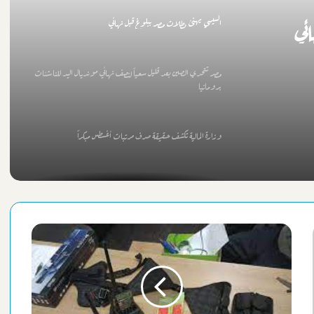
السيسي يهنئ بطلات مصر ببلوغ قبل نهائي
ئي
مصر تتحدي الصين بعد قليل سعياً لنصف نهائي مونديال اليد للناشئات
برومانيا
وزارة المالية تكشف حقيقة صرف مرتبات أغسطس مبكراً
مصر تودع كأس أمم إفريقيا بخسارة ثالثة مزلة أمام نيجيريا
الشريف تستقبل مسئولي الأوليمبي لدعم النادي في أزمته
كاف يعلن منافس الزمالك الإفريقي بالدور التمهيدي الأول