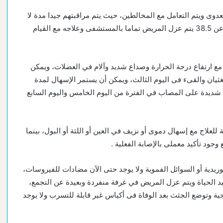
عدوى ويتم التعامل مع المخالطين، حيث يتم مراقبتهم جيدا مدة لا
تقل عن 3 أسابيع على الاقل، وفى حالة ارتفاع درجة الحرارة عن 38.5 يتم عزل المريض تماما بالمستشفى وعلاجه مع القيام
 ارتفاع درجة الحرارة وصداع شديد وآلام في العضلات، ويمكن
لغثيان والقىء فى اليوم الثالث، ويمكن أن يستمر الإسهال لمدة
شديدة على المصاب في الفترة من اليوم الخامس واليوم السابع
لعلاج مع إسهال دموى أو نزيف في العين أو اللثة أو البول، بينما
جود تأكيد معملى بالإصابة الفعلية .
وريدية أو السوائل الفموية ولا يوجد حتى الآن مضادات للفيروسات،
قيد الحياة ويتم عزل المريض في غرفة منفردة وبعيدة عن التجمع،
ية وتوضع الجثث بعد الوفاة فى أكياس غير قابلة للتسرب ولا يوجد