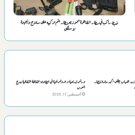
السيسي يهنئ بطلات مصر ببلوغ قبل نهائي
ضبط راكب في مطار القاهرة بحوزته منظار يتم تركيبه على سلاح وأجهزة
لاسلكى
مصر تتحدي الصين بعد قليل سعياً لنصف نهائي مونديال اليد للناشئات
برومانيا
وزارة المالية تكشف حقيقة صرف مرتبات أغسطس مبكراً
مصر تودع كأس أمم إفريقيا بخسارة ثالثة مزلة أمام نيجيريا
ر الشباب يطلق اكبر مائده إفطار
ورش إبداعية وعروض فنية في انطلاق القافلة الثقافية ببرج
العرب
أغسطس 17, 2025