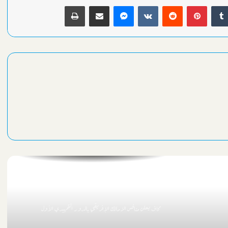
كدإن
بينتيريست
ماسنجر
مشاركة عبر البريد
طباعة
السيسي يهنئ بطلات مصر ببلوغ قبل نهائي
مصر تتحدي الصين بعد قليل سعياً لنصف نهائي مونديال اليد للناشئات
برومانيا
وزارة المالية تكشف حقيقة صرف مرتبات أغسطس مبكراً
مصر تودع كأس أمم إفريقيا بخسارة ثالثة مزلة أمام نيجيريا
الشريف تستقبل مسئولي الأوليمبي لدعم النادي في أزمته
كاف يعلن منافس الزمالك الإفريقي بالدور التمهيدي الأول