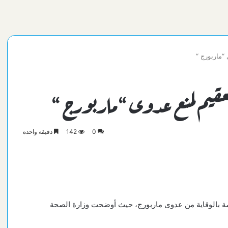
“ماربورج “
تعقيم لمنع عدوى “ماربورج “
0
142
دقيقة واحدة
اصة بالوقاية من عدوى ماربورج، حيث أوضحت وزارة الصحة