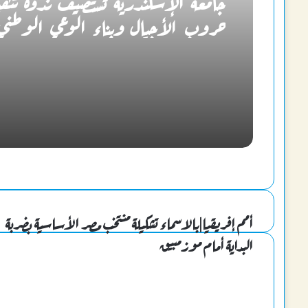
جامعة الإسكندرية تستضيف ندوة تثقي
حروب الأجيال وبناء الوعي الوطني
أمم إفريقيا|بالاسماء تشكيلة منتخب مصر الأساسية بضربة
البداية أمام موزمبيق