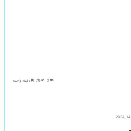
0
78
دقيقة واحدة
طباعة
تيلقرام
لينكدإن
ماسنجر
ماسنجر
واتساب
مشاركة
بينتيريست