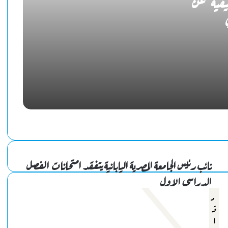
فية عن
بالعلامة الكاملة.. “Triton” بطلاً لإقليمية الغواصات
الآلية للمرة الثانية
بحضور مكثف.. المنتج هشام سليمان يقدم ورشة علي هامش
الدورة الرابعة من مهرجان الفيمتو آرت الدولي
“شاطئ الفن” يفتتح فعالياته في مطروح والإسكندرية.. 118
عرضًا فنيًا لإحياء التراث المصري
نائب رئيس الجامعة المصرية اليابانية يتفقد امتحانات الفصل
الدراسى الاول
م
ق
ا