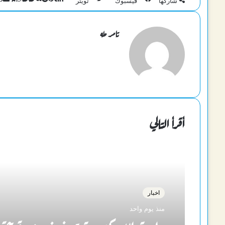
شاركها
فيسبوك
تويتر
تامر طه
أقرأ التالي
اخبار
منذ يوم واحد