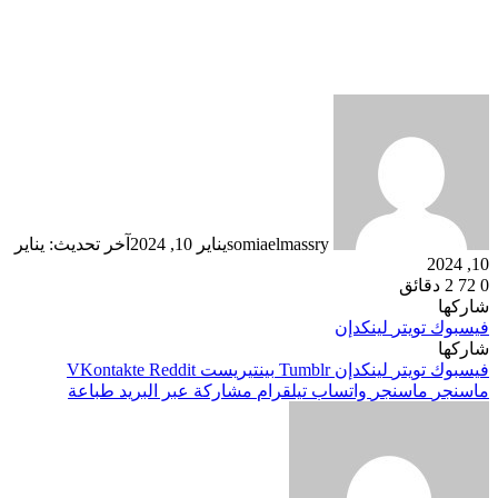
somiaelmassry
يناير 10, 2024
آخر تحديث: يناير
10, 2024
0
72
2 دقائق
شاركها
فيسبوك
تويتر
لينكدإن
شاركها
فيسبوك
تويتر
لينكدإن
بينتيريست
ماسنجر
ماسنجر
واتساب
تيلقرام
مشاركة عبر البريد
طباعة