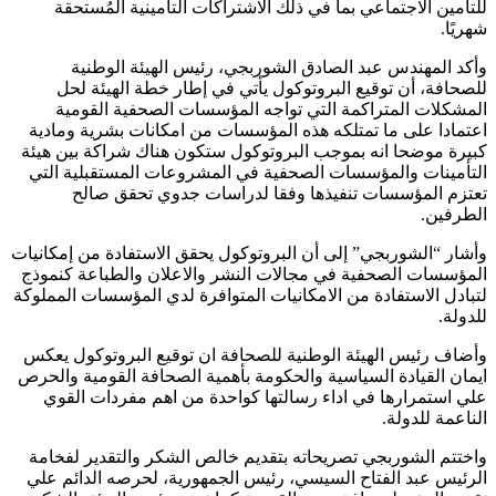
للتامين الاجتماعي بما في ذلك الاشتراكات التأمينية المُستحقة
شهريًا.
وأكد المهندس عبد الصادق الشوربجي، رئيس الهيئة الوطنية
للصحافة، أن توقيع البروتوكول يأتي في إطار خطة الهيئة لحل
المشكلات المتراكمة التي تواجه المؤسسات الصحفية القومية
اعتمادا على ما تمتلكه هذه المؤسسات من امكانات بشرية ومادية
كبيرة موضحا انه بموجب البروتوكول ستكون هناك شراكة بين هيئة
التأمينات والمؤسسات الصحفية في المشروعات المستقبلية التي
تعتزم المؤسسات تنفيذها وفقا لدراسات جدوي تحقق صالح
الطرفين.
وأشار “الشوربجي” إلى أن البروتوكول يحقق الاستفادة من إمكانيات
المؤسسات الصحفية في مجالات النشر والاعلان والطباعة كنموذج
لتبادل الاستفادة من الامكانيات المتوافرة لدي المؤسسات المملوكة
للدولة.
وأضاف رئيس الهيئة الوطنية للصحافة ان توقيع البروتوكول يعكس
ايمان القيادة السياسية والحكومة بأهمية الصحافة القومية والحرص
علي استمرارها في اداء رسالتها كواحدة من اهم مفردات القوي
الناعمة للدولة.
واختتم الشوربجي تصريحاته بتقديم خالص الشكر والتقدير لفخامة
الرئيس عبد الفتاح السيسي، رئيس الجمهورية، لحرصه الدائم علي