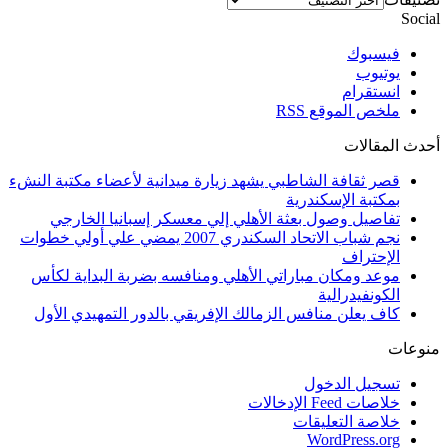
Social
فيسبوك
يوتيوب
انستقرام
ملخص الموقع RSS
أحدث المقالات
قصر ثقافة الشاطبي يشهد زيارة ميدانية لأعضاء مكتبة النشء
بمكتبة الإسكندرية
تفاصيل وصول بعثة الأهلي إلي معسكر إسبانيا الخارجي
نجم شباب الاتحاد السكندري 2007 يمضي علي أولي خطوات
الإحتراف
موعد ومكان مباراتي الأهلي ومنافسه بضربة البداية لكأس
الكونفيدرالية
كاف يعلن منافس الزمالك الإفريقي بالدور التمهيدي الأول
منوعات
تسجيل الدخول
خلاصات Feed الإدخالات
خلاصة التعليقات
WordPress.org