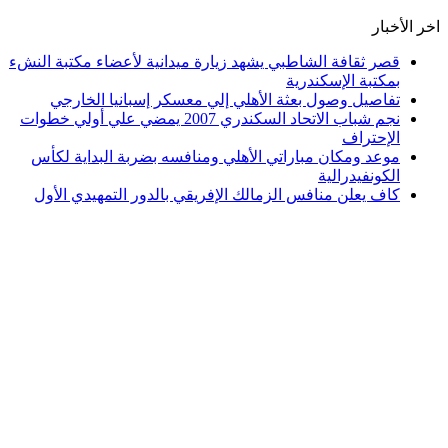
اخر الأخبار
قصر ثقافة الشاطبي يشهد زيارة ميدانية لأعضاء مكتبة النشء
بمكتبة الإسكندرية
تفاصيل وصول بعثة الأهلي إلي معسكر إسبانيا الخارجي
نجم شباب الاتحاد السكندري 2007 يمضي علي أولي خطوات
الإحتراف
موعد ومكان مباراتي الأهلي ومنافسه بضربة البداية لكأس
الكونفيدرالية
كاف يعلن منافس الزمالك الإفريقي بالدور التمهيدي الأول