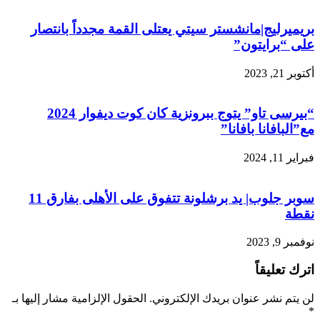
بريميرليج|مانشستر سيتي يعتلى القمة مجدداً بانتصار
على “برايتون”
أكتوبر 21, 2023
“بيرسى تاو” يتوج ببرونزية كان كوت ديفوار 2024
مع”البافانا بافانا”
فبراير 11, 2024
سوبر جلوب| يد برشلونة تتفوق على الأهلى بفارق 11
نقطة
نوفمبر 9, 2023
اترك تعليقاً
لن يتم نشر عنوان بريدك الإلكتروني.
الحقول الإلزامية مشار إليها بـ
*