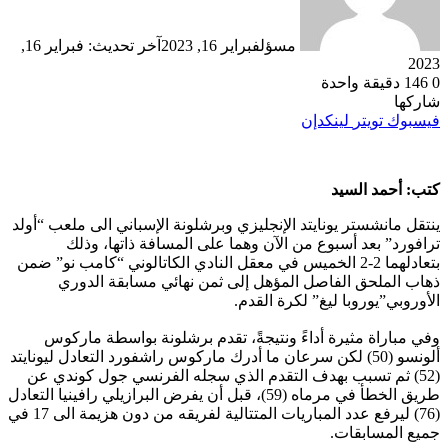
مسؤل
فبراير 16, 2023
آخر تحديث: فبراير 16,
2023
0
146
دقيقة واحدة
شاركها
فيسبوك
تويتر
لينكدإن
كتب: أحمد السيد
ينتقل مانشستر يونايتد الإنجليزي وبرشلونة الإسباني الى ملعب “أولد
ترافورد” بعد أسبوع من الآن وهما على المسافة ذاتها، وذلك
بتعادلهما 2-2 الخميس في معقل النادي الكاتالوني “كامب نو” ضمن
ذهاب الملحق الفاصل المؤهل إلى ثمن نهائي مسابقة الدوري
الأوروبي”يوروبا ليغ” لكرة القدم.
وفي مباراة مثيرة أداءً ونتيجةً، تقدم برشلونة بواسطة ماركوس
ألونسو (50) لكن سرعان ما أدرك ماركوس راشفورد التعادل ليونايتد
(52) ثم تسبب بهدف التقدم الذي سجله الفرنسي جول كوندي عن
طريق الخطأ في مرماه (59)، قبل أن يفرض البرازيلي رافينيا التعادل
(76) ليرفع عدد المباريات المتتالية لفريقه من دون هزيمة الى 17 في
جميع المسابقات.