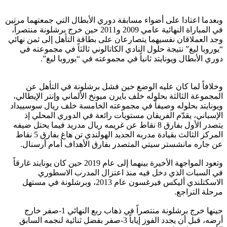
وبعدما اعتادا على أضواء مسابقة دوري الأبطال التي جمعتهما مرتين
في المباراة النهائية عامي 2009 و2011 حين خرج برشلونة منتصراً،
وجد العملاقان نفسيهما يتصارعان على بطاقة التأهل إلى ثمن نهائي
“يوروبا ليغ” نتيجة حلول النادي الكاتالوني ثالثاً في مجموعته في
دوري الأبطال ويونايتد ثانياً في مجموعته في “يوروبا ليغ”.
وخلافاً لما كان عليه الوضع حين فشل برشلونة في التأهل عن
المجموعة الثالثة بحلوله خلف بايرن ميونخ الألماني وإنتر الإيطالي،
ويونايتد بحلوله وصيفاً في مجموعته الخامسة خلف ريال سوسييداد
الإسباني، يقدّم الفريقان مستويات رائعة في الدوري المحلي إذ
يتصدر الأول بفارق 8 نقاط عن غريمه ريال مدريد فيما يحتل ضيفه
المركز الثالث بقيادة مدربه الجديد الهولندي تن هاغ بفارق 5 نقاط
عن جاره مانشستر سيتي المتصدر بفارق الأهداف أمام أرسنال.
وتعود المواجهة الأخيرة بينهما إلى عام 2019 حين كان يونايتد غارقاً
في السبات الذي دخل فيه منذ اعتزال المدرب الاسطوري
الاسكتلندي أليكس فيرغسون عام 2013، وبرشلونة في مستهل
مرحلة التراجع.
حينها خرج برشلونة منتصراً في ذهاب ربع النهائي 1-صفر خارج
أرضه، قبل أن يجدد الفوز إياباً 3-صفر بفضل ثنائية لنجمه السابق