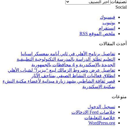
تصنيفات
Social
فيسبوك
يوتيوب
انستقرام
ملخص الموقع RSS
أحدث المقالات
تفاصيل برنامج الأهلي في ثاني أيامه بمعسكر إسبانيا
التعليم تطلق الدراسة بالمدرسة التكنولوجية التطبيقية
الجديدة بالإسكندرية و 4 محافظات بالجمهورية
تفاصيل عرض وشروط الزمالك لبيع “بيزيرا” لشباب الأهلي
انطلاق فعاليات النشاط الصيفي بمتاحف الآثار
قصر ثقافة الشاطبي يشهد زيارة ميدانية لأعضاء مكتبة النشء
بمكتبة الإسكندرية
منوعات
تسجيل الدخول
خلاصات Feed الإدخالات
خلاصة التعليقات
WordPress.org