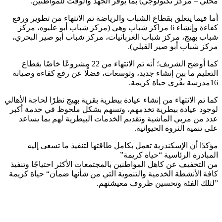
محلي – مركز تكنولوجي) بما يوفر الجهد والوقت للمواطنين.
أما فيما يتعلق بقطاع الشباب والرياضة تم الانتهاء من تطوير ورفع
كفاءة وإنشاء 6 مراكز شباب وهي (مركز شباب أبو عليوه، مركز
شباب بهيج، مركز شباب الغربانيات، مركز شباب أبو صير البحري،
مركز شباب أبو صير القبلي).
كما أوضح الشريف؛ أنه تم الانتهاء من 22 مشروعًا خاصًا بقطاع
التعليم ما بين إنشاء جديد، وتوسعات، فضلًا عن رفع كفاءة وصيانة
16مدرسة بقُرى حياة كريمة.
كما تم الانتهاء من إنشاء عيادة بيطرية بقرية بهيج نظرًا لحاجة الأهالي
لوجود عيادة بيطرية تخدمهم، وتسهم بشكل ملحوظ في خدمة أكبر
عدد من مربي الماشية وتقديم الخدمات البيطرية لهم بما يساعد
على تنمية الثروة الحيوانية.
مؤكدًا أن الإسكندرية تعمل بكامل طاقتها لتنفيذ ما تسعى إليه
المبادرة الرئاسية “حياة كريمة”
من التخفيف عن كاهل المواطنين بالمجتمعات الأكثر احتياجًا وتنفيذ
كافة الأنشطة الخدمية والتنموية التي من شأنها ضمان“ حياة كريمة
”لتلك الفئة وتحسين ظروف معيشتهم.