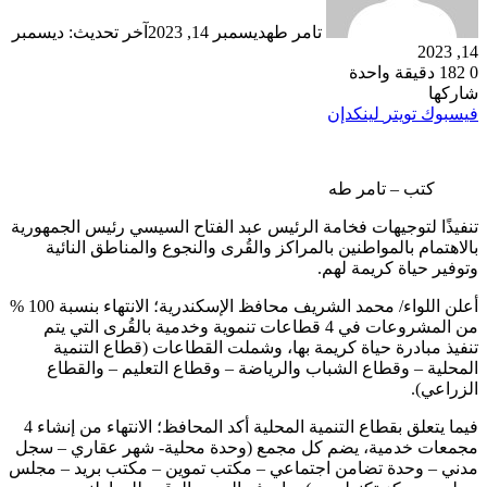
تامر طه
ديسمبر 14, 2023
آخر تحديث: ديسمبر
14, 2023
0
182
دقيقة واحدة
شاركها
فيسبوك
تويتر
لينكدإن
كتب – تامر طه
تنفيذًا لتوجيهات فخامة الرئيس عبد الفتاح السيسي رئيس الجمهورية
بالاهتمام بالمواطنين بالمراكز والقُرى والنجوع والمناطق النائية
وتوفير حياة كريمة لهم.
أعلن اللواء/ محمد الشريف محافظ الإسكندرية؛ الانتهاء بنسبة 100 %
من المشروعات في 4 قطاعات تنموية وخدمية بالقُرى التي يتم
تنفيذ مبادرة حياة كريمة بها، وشملت القطاعات (قطاع التنمية
المحلية – وقطاع الشباب والرياضة – وقطاع التعليم – والقطاع
الزراعي).
فيما يتعلق بقطاع التنمية المحلية أكد المحافظ؛ الانتهاء من إنشاء 4
مجمعات خدمية، يضم كل مجمع (وحدة محلية- شهر عقاري – سجل
مدني – وحدة تضامن اجتماعي – مكتب تموين – مكتب بريد – مجلس