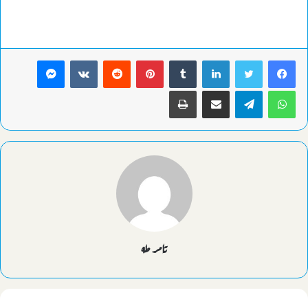
لينكدإن
بينتيريست
ماسنجر
واتساب
تيلقرام
مشاركة عبر البريد
طباعة
تامر طه