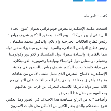
كتب – تامر طه
افتتحت مكتبة الإسكندرية معرض فوتوغرافي بعنوان “تنوع الحياة
البرية في إيبيروأمريكا”؛ اليوم الأحد، بحضور الدكتور شريف رياض؛
رئيس قطاع العلاقات الخارجية والإعلام، والدكتور محمد سليمان؛
رئيس قطاع التواصل الثقافي، والسيد اليخاندرو ميندوزا؛ سفير دولة
بنما بالقاهرة، والسادة سفراء دول المكسيك والإكوادور وكولومبيا
وتشيلي، وممثلين دول غواتيمالا وبوليفيا وجمهورية الدومينكان.
في بداية كلمته؛ رحب الدكتور شريف رياض بالحضور في مكتبة
الإسكندرية لافتتاح المعرض الذي يمثل ملتقى لأناس من ثقافات
متنوعة وأعراق مختلفة، والذي يقام للعام الثالث على التوالي مع
ثلاثة عشر دولة بأمريكا اللاتينية، للتعرف عن قرب عن ثقافتهم
ومعالمهم من خلال هذا المعرض.
وأضاف: “إنه من الرائع مشاهدة هذا الاختلاف في الصور وهذا يعكس
تنوع منطقتكم والذي يضم الكثير من الأماكن مثل غابات الأمازون