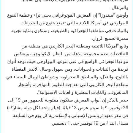
والبرتغال.
وأوضح “ميندوزا” إن المعرض الفوتوغرافي يحيي ثراء وعظمة التنوع
البيولوجي في أمريكا اللاتينية التي تتمتع بتنوع من الحيوانات
والنباتات في مناطقها الجغرافية والطبيعية، وستكون بمثابة تجربة
مميزة لجميع الزوار.
وتابع “أمريكا اللاتينية ومنطقة البحر الكاريبي هي منطقة من
التناقضات تضم مجموعة مذهلة من النظم الإيكولوجية، وينعكس
تنوعها الجغرافي الواسع في غنى تنوعها البيولوجي حيث توجد أنواع
فريدة من النباتات والحيوانات، ومن سهول وجبال الأنديز المغطاة
بالثلوج، والتلال، والمناطق الصحراوية، وشواطئ الرمال البيضاء في
منطقة البحر الكاريبي التي تعد جنة للطيور المهاجرة، وأشجار
المانغروف، والغابات المطيرة والغابات الاستوائية”.
جدير بالذكر إن أبواب المعرض ستكون مفتوحة للجمهور من 19 إلى
29 نوفمبر، كما سيتم عرض 13 فيلمًا (فيلم واحد لكل دولة مشاركة)
في مقر معهد ثربانتس الإسباني بالإسكندرية كل يوم في السابعة
مساءً، ابتداءً من 19 نوفمبر حتى 1 ديسمبر.