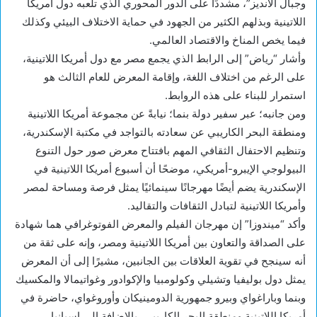
وجبال الانديز”، مشددًا على الدور المحوري الذي تلعبه دول أمريكا
اللاتينية وبذلهم الكثير من الجهود في حماية الاختلاف البيئي وكذلك
فيما يخص المناخ والاقتصاد العالمي.
وأشار “رياض” إلى الرابط الذي يجمع مصر مع دول أمريكا اللاتينية،
على الرغم من اختلاف اللغة، وإقامة المعرض للعام الثالث هو
استمرار للبناء على هذه الروابط.
ومن جانبه؛ عبر سفير دولة بنما؛ نيابةً عن مجموعة أمريكا اللاتينية
ومنطقة البحر الكاريبي عن سعادته بالتواجد في مكتبة الإسكندرية،
وتنظيم الاحتفال الثقافي المهم بافتتاح معرض صور حول التنوع
البيولوجي الإيبرو-أمريكي، موضحًا أن أسبوع أمريكا اللاتينية في
الإسكندرية يضم أيضًا مهرجانًا سينمائيًا يمثل فرصة ومساحة لمصر
وأمريكا اللاتينية لتبادل الثقافات والتقاليد.
وأكد “ميندوزا” إن مهرجان الفيلم والمعرض الفوتوغرافي هما شهادة
على الصداقة والتعاون بين أمريكا اللاتينية ومصر، وإنه على ثقة من
أنه سينجح في تقوية العلاقات بين الجانبين، مشيرًا إلى أن المعرض
يمثل دول بوليفيا وتشيلي وكولومبيا والإكوادور وغواتيمالا والمكسيك
وبنما وباراغواي وبيرو جمهورية الدومينيكان وأوروغواي، حاضرة في
أمريكا اللاتينية ومنطقة البحر الكاريبي، بالإضافة إلى إسبانيا