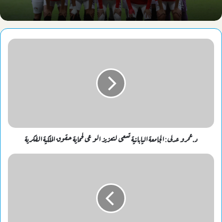
د.عمرو عدلى : الجامعة اليابانية تسعى لتعزيز الو عى لحمــايــة حقوق الملكيــة الفكريــة