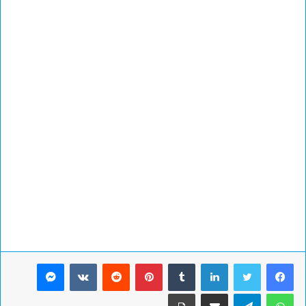
لينكدإن
بينتيريست
ماسنجر
واتساب
تيلقرام
مشاركة عبر البريد
طباعة