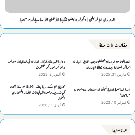
الدوري الإفريقي| «كولر» يعلن تشكيلة الأهلي الأساسية أمام سيمبا
مقالات ذات صلة
المتعافون من الإدمان يحتفلون بعيد الفطر المبارك
وزارة السياحة والآثار تشارك في فعاليات معرض
بمراكز العزيمة لصندوق مكافحة الإدمان
ومؤتمر موناكو لليخوت
مارس 31, 2025
أكتوبر 2, 2023
محافظ الإسكندرية يعقد اجتماعًا موسعًا لبحث
أسرة العاصمة الثانية تهنئ الزميل تامر طه بمولوده
آليات حصر وصون المباني ذات الطراز المعماري
“راكان”
المتميز
فبراير 10, 2023
أبريل 11, 2026
اترك تعليقاً