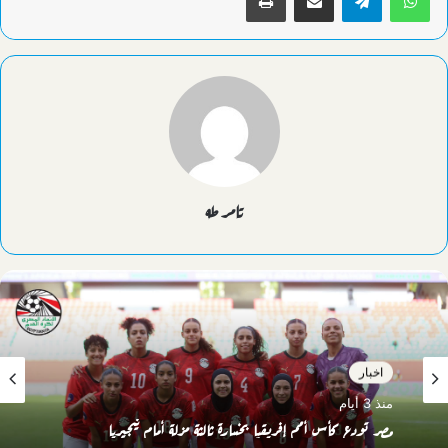
تامر طه
اخبار
منذ 3 أيام
مصر تودع كأس أمم إفريقيا بخسارة ثالثة مزلة أمام نيجيريا