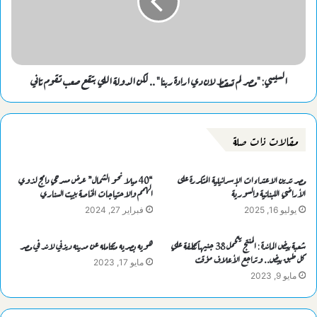
السيسي: "مصر لم تسقط لان دي ارادة ربنا" .. لكن الدولة اللي بتقع صعب تقوم تاني
مقالات ذات صلة
مصر تدين الاعتداءات الإسرائيلية المتكررة على
“40 ميلا نحو الشمال” عرض مسرحي دامج لذوي
الأراضي اللبنانية والسورية
الهمم والاحتياجات الخاصة ببيت السناري
يوليو 16, 2025
فبراير 27, 2024
شعبة بيض المائدة : المنتج يتحمل 38 جنيهاً تكلفة علي
هويه بصريه متكامله عن مدينه ديزني لاند في مصر
كل طبق بيض.. وتراجع الأعلاف مؤقت
مايو 17, 2023
مايو 9, 2023