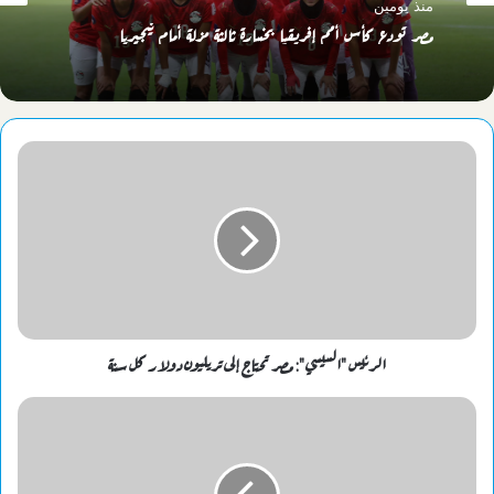
منذ 3 أيام
منذ يومين
جامعة الإسكندرية تستضيف ندوة تثقيفية عن حروب الأجيال وبناء
الوعي الوطني
مصر تودع كأس أمم إفريقيا بخسارة ثالثة مزلة أمام نيجيريا
الرئيس "السيسي": مصر تحتاج إلى تريليون دولار كل سنة