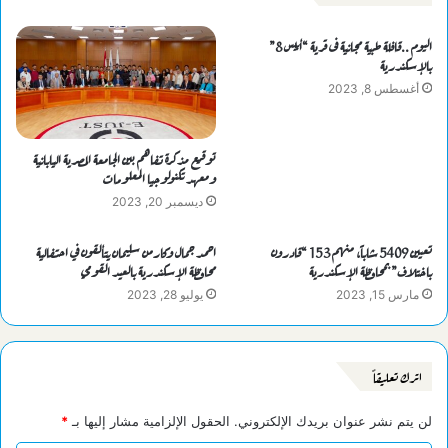
اليوم ..قافلة طبية مجانية فى قرية “أبيس 8”
بالإسكندرية
أغسطس 8, 2023
توقيع مذكرة تفاهم بين الجامعة المصرية اليابانية
ومعهد تكنولوجيا المعلومات
ديسمبر 20, 2023
تعيين 5409 شاباً، منهم 153 “قادرون
احمد جمال وكارمن سليمان يتألقون في احتفالية
باختلاف” بمحافظة الإسكندرية
محافظة الإسكندرية بالعيد القومي
مارس 15, 2023
يوليو 28, 2023
اترك تعليقاً
لن يتم نشر عنوان بريدك الإلكتروني.
الحقول الإلزامية مشار إليها بـ
*