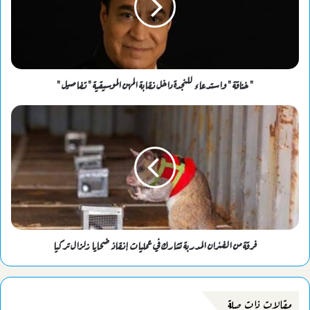
" خناقة " واستدعاء للنجدة داخل نقابة المهن الموسيقية " تفاصيل "
فرقة من الفئران المدربة تشارك في عمليات إنقاذ ضحايا زلزال تركيا
مقالات ذات صلة