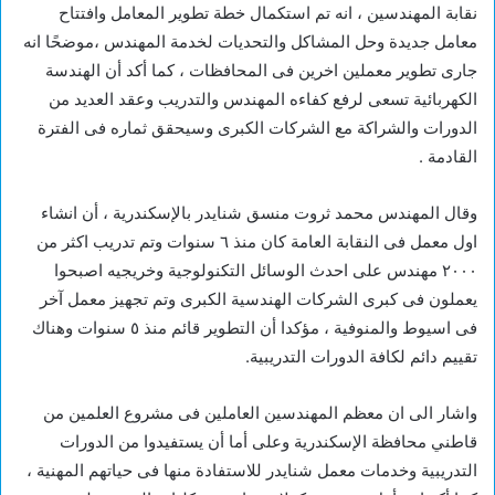
نقابة المهندسين ، انه تم استكمال خطة تطوير المعامل وافتتاح
معامل جديدة وحل المشاكل والتحديات لخدمة المهندس ،موضحًا انه
جارى تطوير معملين اخرين فى المحافظات ، كما أكد أن الهندسة
الكهربائية تسعى لرفع كفاءه المهندس والتدريب وعقد العديد من
الدورات والشراكة مع الشركات الكبرى وسيحقق ثماره فى الفترة
القادمة .
وقال المهندس محمد ثروت منسق شنايدر بالإسكندرية ، أن انشاء
اول معمل فى النقابة العامة كان منذ ٦ سنوات وتم تدريب اكثر من
٢٠٠٠ مهندس على احدث الوسائل التكنولوجية وخريجيه اصبحوا
يعملون فى كبرى الشركات الهندسية الكبرى وتم تجهيز معمل آخر
فى اسيوط والمنوفية ، مؤكدا أن التطوير قائم منذ ٥ سنوات وهناك
تقييم دائم لكافة الدورات التدريبية.
واشار الى ان معظم المهندسين العاملين فى مشروع العلمين من
قاطني محافظة الإسكندرية وعلى أما أن يستفيدوا من الدورات
التدريبية وخدمات معمل شنايدر للاستفادة منها فى حياتهم المهنية ،