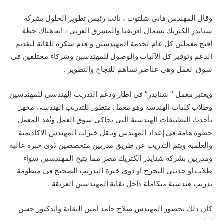
وقال المهندس هانى شلتوت ، نائب رئيس تطوير الحلول بشركة
شنايدر الكتريك بشمال افريقيا والمشرق العربى ، انه هناك خطة
افتح معملين كل عام لخدمة المهندسين و قدم شكره للقابة لتقديم
الدعم وتوفير كل الآليات والوصول للمهندسين وشركاء مختلفين فى
سوق العمل وهى عناصر تساهم للنجاح والتطوير .
ويعتبر معمل ” شنايدر” فى إطار ودعم التدريب الهندسى للمهندسين
وطلاب كليات الهندسة وهو معمل متطور للتدريب الهندسى مجهز
بأحدث التطبيقات الهندسية التى تحاكى سوق العمل ويُعد المعمل
خطوة هامة فى إعداد المهندس ويثقل خبرات المهندس الاكاديمية
والعلمية ويتم التدريب عن طريق مدربين متخصصين ذوى خبرة عالية
ومدربين بشركة شنايدر الكتريك مصر مما يتيح المهندسين سواء
طلاب او حديثى التخرج او ذوى خبرة التدريب الصحيح فى منظومة
تدريب هندسية متكاملة داخل نقابة المهندسين العريقة .
كان ذلك بحضور المهندس صلاح حامد أمين النقابة والدكتور حسن