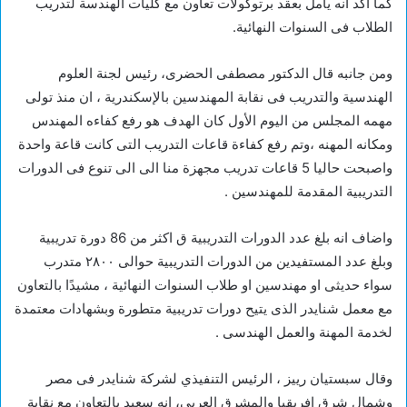
كما أكد انه يأمل بعقد برتوكولات تعاون مع كليات الهندسة لتدريب
الطلاب فى السنوات النهائية.
ومن جانبه قال الدكتور مصطفى الحضرى، رئيس لجنة العلوم
الهندسية والتدريب فى نقابة المهندسين بالإسكندرية ، ان منذ تولى
مهمه المجلس من اليوم الأول كان الهدف هو رفع كفاءه المهندس
ومكانه المهنه ،وتم رفع كفاءة قاعات التدريب التى كانت قاعة واحدة
واصبحت حاليا 5 قاعات تدريب مجهزة منا الى الى تنوع فى الدورات
التدريبية المقدمة للمهندسين .
واضاف انه بلغ عدد الدورات التدريبية ق اكثر من 86 دورة تدريبية
وبلغ عدد المستفيدين من الدورات التدريبية حوالى ٢٨٠٠ متدرب
سواء حديثى او مهندسين او طلاب السنوات النهائية ، مشيدًا بالتعاون
مع معمل شنايدر الذى يتيح دورات تدريبية متطورة وبشهادات معتمدة
لخدمة المهنة والعمل الهندسى .
وقال سبستيان رييز ، الرئيس التنفيذي لشركة شنايدر فى مصر
وشمال شرق افريقيا والمشرق العربى، انه سعيد بالتعاون مع نقابة