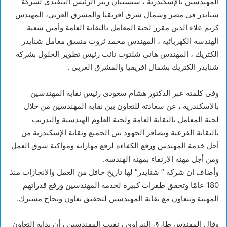
المهندسين بالإسكندرية ، سبستيان رييز الرئيس التنفيذي لشركة
شنايدر فى مصر وشمال شرق افريقيا والمشرق العربى، المهندس
كريم علاء الدين مقرر لجنة المعامل بالنقابة العامة وأمين شعبة
الهندسة الكهربائية ، المهندس محمد ثروت منسق معامل شنايدر
الكتريك ، المهندس هانى شلتوت نائب رئيس تطوير الحلول بشركة
شنايدر الكتريك بشمال افريقيا والمشرق العربى .
وفى كلمته عبر الدكتور هشام سعودى رئيس نقابة المهندسين
بالإسكندرية ، عن سعادته للتعاون بين نقابة المهندسين من خلال
لجنة المعامل بالنقابة العامة ولجنة العلوم الهندسية والتدريب
بالنقابة الفرعية وتضافر الجهود بين الجميع ونقابة الإسكندرية من
أجل خدمة المهندس ورفع الكفاءه لرفع مهاراته ومواكبة سوق العمل
ومن أجل مهنه الارتقاء بمهنة الهندسة.
وأضاف ان شركة ” شنايدر” لها تاريخ حافل من العمل والانجازات منذ
180 عامًا وتحقق طفرات كبيرة لخدمة المهندسين ورفع قدراتهم
المهنية وتتعاون مع نقابة المهندسين لتحقيق تعاون ونجاح مشترك.
وقال المهندس طارق النبراوي ، نقيب المهندسين ، أن بداية التعاون