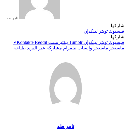
تامر طه
ا
ك
تويتر
لينكدإن
ا
ك
تويتر
لينكدإن
بينتيريست
ر
ماسنجر
واتساب
تيلقرام
مشاركة عبر البريد
طباعة
تامر طه