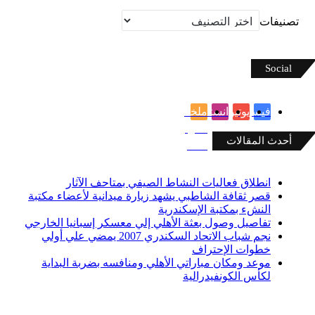
ات
S
فيسبوك
يوتيوب
انستقرام
ملخص
الموقع
 المقالات
RSS
انطلاق فعاليات النشاط الصيفي بمتاحف الآثار
قصر ثقافة الشاطبي يشهد زيارة ميدانية لأعضاء مكتبة
النشء بمكتبة الإسكندرية
تفاصيل وصول بعثة الأهلي إلي معسكر إسبانيا الخارجي
نجم شباب الاتحاد السكندري 2007 يمضي علي أولي
خطوات الإحتراف
موعد ومكان مباراتي الأهلي ومنافسه بضربة البداية
لكأس الكونفيدرالية