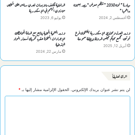
مبادرة ” نون 2030 ” تنظم معرض “ مصر بعيون
الداخلية تكشف ملابسات تعدي سايس على شخص
براعمها ”
من ذوي الهمم في الإسكندرية
أغسطس 2, 2024
يوليو 6, 2023
وزير العدل ومحافظ الإسكندرية يفتتحان فرع
وزير التنمية المحلية يتابع مع السادة المحافظين
توثيق مجمع محاكم مجلس الدولة بمنطقة سموحة
الإجراءات المتخذة عقب تحريك أسعار المواد
البترولية
أبريل 12, 2025
مارس 22, 2024
اترك تعليقاً
لن يتم نشر عنوان بريدك الإلكتروني.
الحقول الإلزامية مشار إليها بـ
*
ا
ل
ت
ع