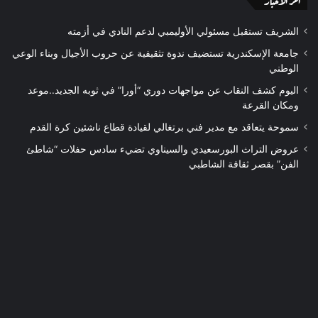
اخر الأخبار
الشريف تستقبل مسئولي الأوليمبي لدعم النادي في أزمته
جامعة الإسكندرية تستضيف ندوة تثقيفية عن حروب الأجيال وبناء الوعي
الوطني
اليوم كشف النقاب عن مواجهات دوري “أورا” في ثوبه الجديد..موعد
ومكان القرعة
سموحة يتعاقد مع مدير فني برتغالي لقيادة قطاع ناشئين كرة القدم
عروض التراث البورسعيدي والسيناوي تضيء سادس حفلات “شاطئ
الفن” بقصر ثقافة الشاطبي