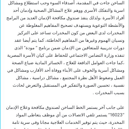
الساخن جاءت في المقدمة، أصدقاء السوء وحب استطلاع ومشاكل
اسرية والتفكك الأسرى ووهم علاج المشاكل الصحية وإدمان أحد
أفراد الأسرة ،ولذلك ينفذ صندوق مكافحة الإدمان العديد من البرامج
والأنشطة التوعوية ويستهدف تصحيح المفاهيم المغلوطة عن
المخدرات لدى البعض من كون المخدرات تساعد على التركيز
ونسيان الهموم وغيرها من المفاهيم الخاطئة، كما يتم أيضا عقد
دورات تدريبية للمتعافين من الإدمان ضمن برنامج ” مودة” الذى
تنفذه وزارة التضامن الاجتماعي للحفاظ على كيان الأسرة المصرية
،كما جاءت العوامل الدافعة للعلاج ، الخسائر المادية ضياع الصحة
ومشاكل أسرية والخوف على الأبناء ووفاة أحد الأقارب ومشاكل في
العمل وضغوط الأهل نظرة المجتمع ، مشاكل دراسية ، مشاكل
نفسية ، تحسين الصورة والتفكير في المستقبل والتعرض لحادث
بسبب المخدرات .
على جانب آخر يستمر الخط الساخن لصندوق مكافحة وعلاج الإدمان
“16023” يستمر تلقي الاتصالات من أي موظف يتعاطى المواد
المخدرة، حيث يتم توفير الخدمات العلاجية مجانا وفى سرية تامة