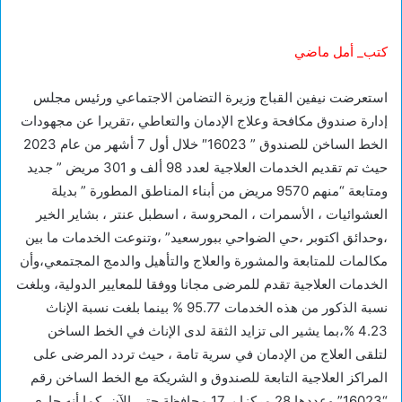
كتب_ أمل ماضي
استعرضت نيفين القباج وزيرة التضامن الاجتماعي ورئيس مجلس
إدارة صندوق مكافحة وعلاج الإدمان والتعاطي ،تقريرا عن مجهودات
الخط الساخن للصندوق ” 16023″ خلال أول 7 أشهر من عام 2023
حيث تم تقديم الخدمات العلاجية لعدد 98 ألف و 301 مريض ” جديد
ومتابعة “منهم 9570 مريض من أبناء المناطق المطورة ” بديلة
العشوائيات ، الأسمرات ، المحروسة ، اسطبل عنتر ، بشاير الخير
،وحدائق اكتوبر ،حي الضواحي ببورسعيد” ،وتنوعت الخدمات ما بين
مكالمات للمتابعة والمشورة والعلاج والتأهيل والدمج المجتمعي،وأن
الخدمات العلاجية تقدم للمرضى مجانا ووفقا للمعايير الدولية، وبلغت
نسبة الذكور من هذه الخدمات 95.77 % بينما بلغت نسبة الإناث
4.23 %،بما يشير الى تزايد الثقة لدى الإناث في الخط الساخن
لتلقى العلاج من الإدمان في سرية تامة ، حيث تردد المرضى على
المراكز العلاجية التابعة للصندوق و الشريكة مع الخط الساخن رقم
“16023” وعددها 28 مركزا بـ 17 محافظة حتى الآن ،كما أنه جارى