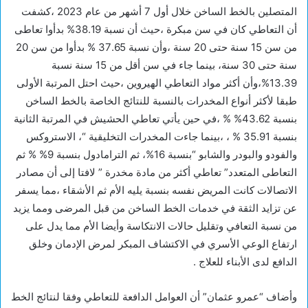
المتصلين بالخط الساخن خلال أول 7 أشهر من عام 2023 ،كشفت
أن التعاطي كان في سن مبكرة ،حيث أن نسبة 38.19% بدأوا تعاطى
من سن 15 سنة حتى 20 سنة ،وأن نسبة 37.65 % بدأوا من سن 20
سنة حتى 30 سنة، بينما جاء في سن أقل من 15 سنة نسبة
13.39%،وأن أكثر مواد التعاطي الهيروين ،حيث احتل المرتبة الأولى
طبقا لأكثر أنواع المخدرات بالنسبة للنتائج الخاصة بالخط الساخن
بنسبة 43.62% % ،في حين يأتي تعاطي الحشيش في المرتبة الثانية
بنسبة 35.91 % ، ،بينما جاءت المخدرات التخليقية “، الاستروكس
والفودو والبودر والشابو “بنسبة 16%، ثم الترامادول بنسبة 9% % ثم
التعاطى المتعدد” تعاطي أكثر من مادة مخدرة ” لافتا إلى أن مصادر
الاتصالات كانت المريض نفسه بنسبة يليه الأم ثم الأشقاء ،مما يسفر
عن تزايد الثقة في خدمات الخط الساخن من قبل المرضى ومما يزيد
من نسبة التعافي وتقليل حالات الانتكاسة وأيضا الأم مما يدل على
ارتفاع الوعي الأسري في الاكتشاف المبكر لمرض الإدمان وخلق
الدافع لدى الأبناء للعلاج .
وأضاف “عمرو عثمان” أن العوامل الدافعة للتعاطي وفقا لنتائج الخط