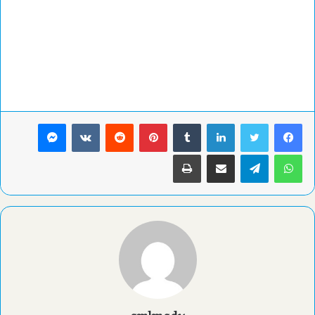
لينكدإن
بينتيريست
ماسنجر
واتساب
تيلقرام
مشاركة عبر البريد
طباعة
amlmady