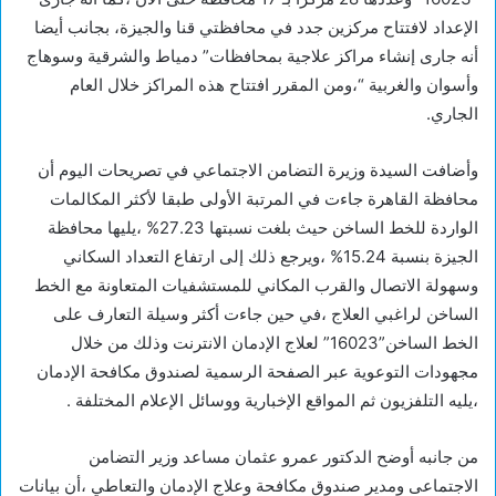
الإعداد لافتتاح مركزين جدد في محافظتي قنا والجيزة، بجانب أيضا
أنه جارى إنشاء مراكز علاجية بمحافظات” دمياط والشرقية وسوهاج
وأسوان والغربية “،ومن المقرر افتتاح هذه المراكز خلال العام
الجاري.
وأضافت السيدة وزيرة التضامن الاجتماعي في تصريحات اليوم أن
محافظة القاهرة جاءت في المرتبة الأولى طبقا لأكثر المكالمات
الواردة للخط الساخن حيث بلغت نسبتها 27.23% ،يليها محافظة
الجيزة بنسبة 15.24% ،ويرجع ذلك إلى ارتفاع التعداد السكاني
وسهولة الاتصال والقرب المكاني للمستشفيات المتعاونة مع الخط
الساخن لراغبي العلاج ،في حين جاءت أكثر وسيلة التعارف على
الخط الساخن”16023” لعلاج الإدمان الانترنت وذلك من خلال
مجهودات التوعوية عبر الصفحة الرسمية لصندوق مكافحة الإدمان
،يليه التلفزيون ثم المواقع الإخبارية ووسائل الإعلام المختلفة .
من جانبه أوضح الدكتور عمرو عثمان مساعد وزير التضامن
الاجتماعى ومدير صندوق مكافحة وعلاج الإدمان والتعاطي ،أن بيانات