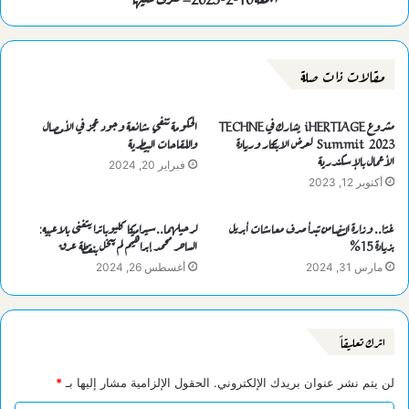
مقالات ذات صلة
مشروع iHERTIAGE يشارك في TECHNE
الحكومة تنفي شائعة وجود عجز في الأمصال
Summit 2023 لعرض الابتكار وريادة
واللقاحات البيطرية
الأعمال بالإسكندرية
فبراير 20, 2024
أكتوبر 12, 2023
غدًا.. وزارة التضامن تبدأ صرف معاشات أبريل
لرحيلهما..سيراميكا كليوباترا يتغنى بلاعبيه:
بزيادة 15%
الساحر محمد إبراهيم لم يبخل بنقطة عرق
مارس 31, 2024
أغسطس 26, 2024
اترك تعليقاً
لن يتم نشر عنوان بريدك الإلكتروني.
الحقول الإلزامية مشار إليها بـ
*