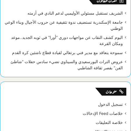
أحدث المقالات
الشريف تستقبل مسئولي الأوليمبي لدعم النادي في أزمته
جامعة الإسكندرية تستضيف ندوة تثقيفية عن حروب الأجيال وبناء الوعي
الوطني
اليوم كشف النقاب عن مواجهات دوري “أورا” في ثوبه الجديد..موعد
ومكان القرعة
سموحة يتعاقد مع مدير فني برتغالي لقيادة قطاع ناشئين كرة القدم
عروض التراث البورسعيدي والسيناوي تضيء سادس حفلات “شاطئ
الفن” بقصر ثقافة الشاطبي
منوعات
تسجيل الدخول
خلاصات Feed الإدخالات
خلاصة التعليقات