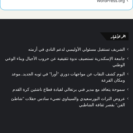
WordPress.org
اخر الأخبار
الشريف تستقبل مسئولي الأوليمبي لدعم النادي في أزمته
جامعة الإسكندرية تستضيف ندوة تثقيفية عن حروب الأجيال وبناء الوعي
الوطني
اليوم كشف النقاب عن مواجهات دوري “أورا” في ثوبه الجديد..موعد
ومكان القرعة
سموحة يتعاقد مع مدير فني برتغالي لقيادة قطاع ناشئين كرة القدم
عروض التراث البورسعيدي والسيناوي تضيء سادس حفلات “شاطئ
الفن” بقصر ثقافة الشاطبي