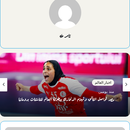
تامر طه
اخبار العالم
منذ يومين
مصر تواصل التألق وتهزم الدنمارك ببطولة العالم للناشئات برومانيا