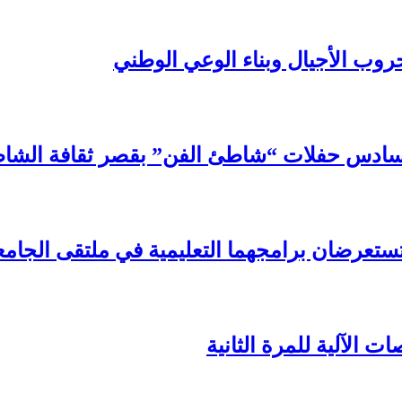
روب الأجيال وبناء الوعي الوطني
سادس حفلات “شاطئ الفن” بقصر ثقافة الشا
تستعرضان برامجهما التعليمية في ملتقى الجامع