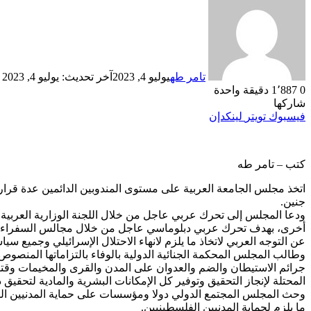
تامر طه
يوليو 4, 2023
آخر تحديث: يوليو 4, 2023
0
1٬887
دقيقة واحدة
شاركها
فيسبوك
تويتر
لينكدإن
كتب – تامر طه
اتخذ مجلس الجامعة العربية على مستوى المندوبين الدائمين عدة قرار
جنين.
ودعا المجلس إلى تحرك عربي عاجل من خلال اللجنة الوزارية العربية 
أخرى، بهدف تحرك عربي دبلوماسي عاجل من خلال مجالس السفراء ألعرب
عن التوجه العربي لاتخاذ ما يلزم لانهاء الاحتلال الإسرائيلي وجميع سيا
وطالب المجلس المحكمة الجنائية الدولية بالوفاء بالتزاماتها المنصو
جرائم الاستيطان والضم والعدوان على المدن والقرى والمخيمات وقتل
المحتلة لإنجاز التحقيق وتوفير كل الإمكانات البشرية والمادية لتحقيق 
وحث المجلس المجتمع الدولي دولا ومؤسسات على حماية المدنيين الفلسط
ما يلزم لحماية المدنيين الفلسطينيين.