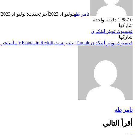
تامر طه
يوليو 4, 2023
آخر تحديث: يوليو 4, 2023
0
1٬887
دقيقة واحدة
شاركها
فيسبوك
تويتر
لينكدإن
شاركها
فيسبوك
تويتر
لينكدإن
بينتيريست
ماسنجر
م
تامر طه
أقرأ التالي