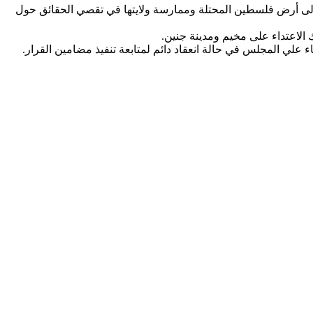
 الضغط على إسرائيل للسماح للجنة تقصى الحقائق التي شكلها مجلس حقوق الإنسان في عام 2021، بالدخول إلى أرض فلسطين المحتلة وممارسة ولايتها في تقصي الحقائق حول
الاعتداء على مخيم ومدينة جنين.
اء علي المجلس في حالة انعقاد دائم لمتابعة تنفيذ مضامين القرار.