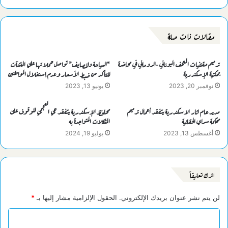
مقالات ذات صلة
ترميم مقتنيات المتحف اليوناني -الروماني في محاضرة
“السياحة والمصايف” تواصل حملاتها علي المنشآت
بمكتبة الإسكندرية
للتأكد من ضبط الأسعار وعدم إستغلال المواطنين
نوفمبر 20, 2023
يونيو 13, 2023
مدير عام اثار الاسكندرية يتفقد أعمال ترميم
محافظ الإسكندرية يتفقد حي العجمي للوقوف على
محكمة سراي الحقانية
المشكلات المتواجدة به
أغسطس 13, 2023
يوليو 19, 2024
اترك تعليقاً
لن يتم نشر عنوان بريدك الإلكتروني.
الحقول الإلزامية مشار إليها بـ
*
ا