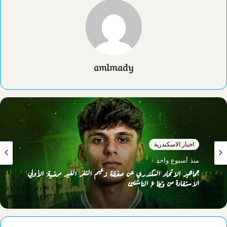
amlmady
اخبار الاسكندرية
منذ أسبوع واحد
جماهير الاتحاد السكندري عن صفقة زعيم الثغر الغير مرضية: الأولي
الاستفادة من قطاع الناشئين