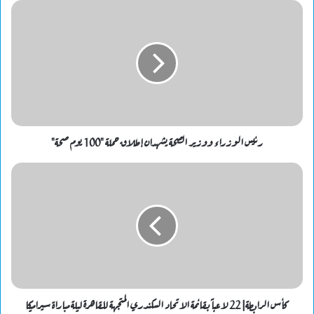
رئيس الوزراء ووزير الصحة يشهدان إطلاق حملة "100 يوم صحة"
كأس الرابطة| 22 لاعباً بقائمة الاتحاد السكندري المتجهة للقاهرة ليلة مباراة سيراميكا