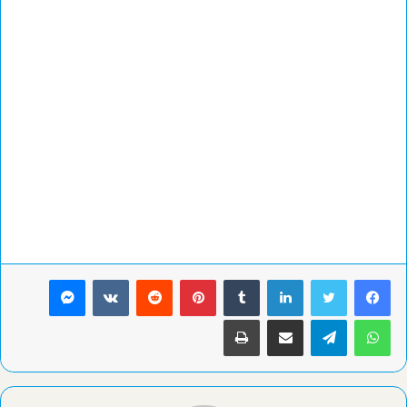
لينكدإن
بينتيريست
ماسنجر
واتساب
تيلقرام
مشاركة عبر البريد
طباعة