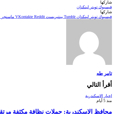
شاركها
فيسبوك
تويتر
لينكدإن
شاركها
فيسبوك
تويتر
لينكدإن
بينتيريست
ماسنجر
م
تامر طه
أقرأ التالي
اخبار الاسكندرية
منذ 5 أيام
محافظ الإسكندرية: حملات نظافة مكثفة مرتقب