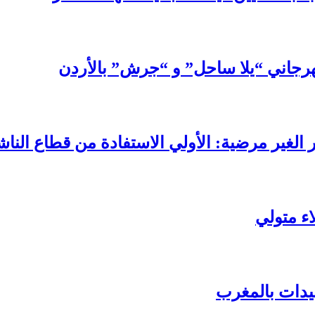
رجاني “يلا ساحل” و “جرش” بالأردن
الغير مرضية: الأولي الاستفادة من قطاع الناش
اء متولي
سيدات بالمغرب