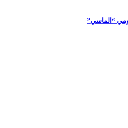
قومي “الماسي”