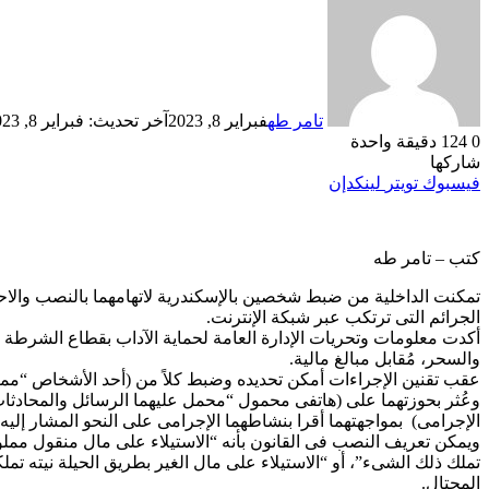
تامر طه
فبراير 8, 2023
آخر تحديث: فبراير 8, 2023
0
124
دقيقة واحدة
شاركها
فيسبوك
تويتر
لينكدإن
كتب – تامر طه
تمكنت الداخلية من ضبط شخصين بالإسكندرية لاتهامهما بالنصب والاح
الجرائم التى ترتكب عبر شبكة الإنترنت.
أكدت معلومات وتحريات الإدارة العامة لحماية الآداب بقطاع الشرطة
والسحر، مُقابل مبالغ مالية.
عقب تقنين الإجراءات أمكن تحديده وضبط كلاً من (أحد الأشخاص “مما
وعُثر بحوزتهما على (هاتفى محمول “محمل عليهما الرسائل والمحادثا
الإجرامى) بمواجهتهما أقرا بنشاطهما الإجرامى على النحو المشار إليه 
ويمكن تعريف النصب فى القانون بأنه “الاستيلاء على مال منقول مملو
تملك ذلك الشىء”، أو “الاستيلاء على مال الغير بطريق الحيلة نيته تم
المحتال.