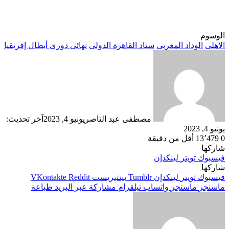
الوسوم
الاهلى
الوداد المغربى
ستاد القاهرة الدولى
نهائى دورى أبطال إفريقيا
مصطفى عبد الناصر
يونيو 4, 2023
آخر تحديث:
يونيو 4, 2023
0
13٬479
أقل من دقيقة
شاركها
فيسبوك
تويتر
لينكدإن
شاركها
فيسبوك
تويتر
لينكدإن
بينتيريست
ماسنجر
ماسنجر
واتساب
تيلقرام
مشاركة عبر البريد
طباعة