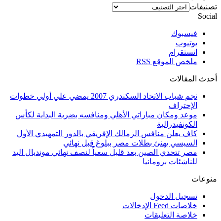
تصنيفات
Social
فيسبوك
يوتيوب
انستقرام
ملخص الموقع RSS
أحدث المقالات
نجم شباب الاتحاد السكندري 2007 يمضي علي أولي خطوات
الإحتراف
موعد ومكان مباراتي الأهلي ومنافسه بضربة البداية لكأس
الكونفيدرالية
كاف يعلن منافس الزمالك الإفريقي بالدور التمهيدي الأول
السيسي يهنئ بطلات مصر ببلوغ قبل نهائي
مصر تتحدي الصين بعد قليل سعياً لنصف نهائي مونديال اليد
للناشئات برومانيا
منوعات
تسجيل الدخول
خلاصات Feed الإدخالات
خلاصة التعليقات