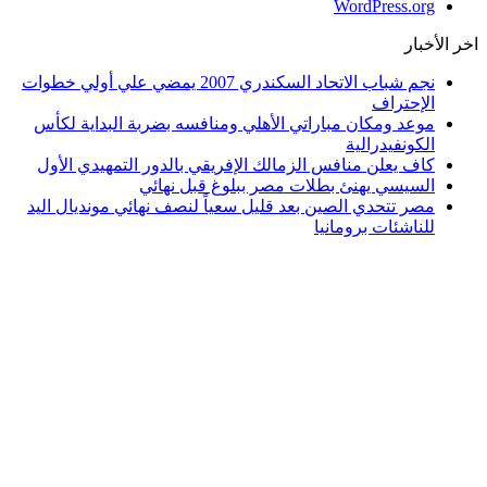
WordPress.org
اخر الأخبار
نجم شباب الاتحاد السكندري 2007 يمضي علي أولي خطوات
الإحتراف
موعد ومكان مباراتي الأهلي ومنافسه بضربة البداية لكأس
الكونفيدرالية
كاف يعلن منافس الزمالك الإفريقي بالدور التمهيدي الأول
السيسي يهنئ بطلات مصر ببلوغ قبل نهائي
مصر تتحدي الصين بعد قليل سعياً لنصف نهائي مونديال اليد
للناشئات برومانيا