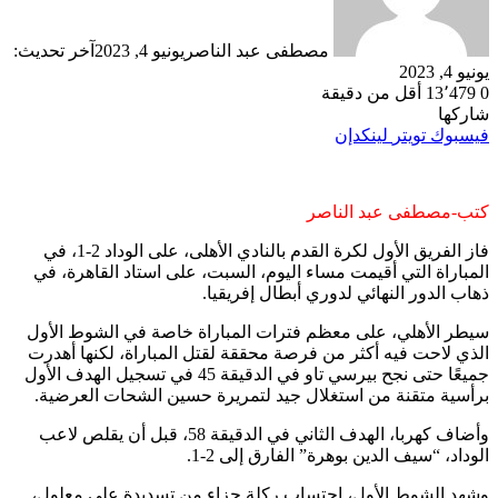
مصطفى عبد الناصر
يونيو 4, 2023
آخر تحديث:
يونيو 4, 2023
0
13٬479
أقل من دقيقة
شاركها
فيسبوك
تويتر
لينكدإن
كتب-مصطفى عبد الناصر
فاز الفريق الأول لكرة القدم بالنادي الأهلى، على الوداد 2-1، في
المباراة التي أقيمت مساء اليوم، السبت، على استاد القاهرة، في
ذهاب الدور النهائي لدوري أبطال إفريقيا.
سيطر الأهلي، على معظم فترات المباراة خاصة في الشوط الأول
الذي لاحت فيه أكثر من فرصة محققة لقتل المباراة، لكنها أهدرت
جميعًا حتى نجح بيرسي تاو في الدقيقة 45 في تسجيل الهدف الأول
برأسية متقنة من استغلال جيد لتمريرة حسين الشحات العرضية.
وأضاف كهربا، الهدف الثاني في الدقيقة 58، قبل أن يقلص لاعب
الوداد، “سيف الدين بوهرة” الفارق إلى 2-1.
وشهد الشوط الأول، احتساب ركلة جزاء من تسديدة علي معلول،